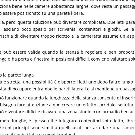
nziona bene nelle camere abbastanza larghe, dove resta un passaggi
ò essere posizionato su una parete libera.
la, però, questa soluzione può diventare complicata. Due letti para
 lasciano poco spazio per scrivania, contenitori e giochi. Se la 
rischia di diventare troppo ridotto e la cameretta assume un asp
e può essere valida quando la stanza è regolare e ben proporzi
ga o ha porta e finestra in posizioni difficili, conviene valutare sol
go la parete lunga
 e stretta, una possibilità è disporre i letti uno dopo l’altro lungo 
ita di occupare entrambe le pareti laterali e si mantiene un passa
ò funzionare quando la lunghezza della stanza consente di inserire 
bisogna fare attenzione a non creare un effetto corridoio: se tutta 
uò diventare difficile ricavare una zona studio o un armadio ben ac
mere lunghe, è spesso utile integrare contenitori sotto letto, lib
Alcuni principi sono simili a quelli usati per arredare una
camer
re entrambi i lati con mobili profondi.