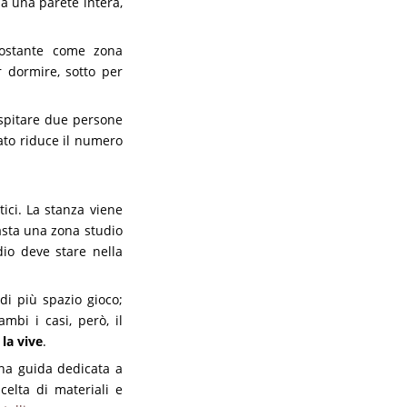
upa una parete intera,
ttostante come zona
r dormire, sotto per
ospitare due persone
ato riduce il numero
tici. La stanza viene
asta una zona studio
dio deve stare nella
di più spazio gioco;
mbi i casi, però, il
 la vive
.
una guida dedicata a
celta di materiali e