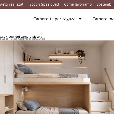
getti realizzati
Scopri SpazioBed
Come lavoriamo
Sostenibil
Camerette per ragazzi
Camere mat
azio
»
due letti camera piccola
tti in una camera piccola?