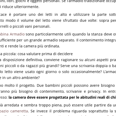
aini, libri, giochi e oggetti personali. Se l’armadio tradizionale occ
 si riduce ulteriormente.
cace è portare uno dei letti in alto e utilizzare la parte so
sto modo il volume del letto viene sfruttato due volte: sopra pe
rrelli o piccoli vani personali.
abina Armadio
sono particolarmente utili quando la stanza deve 
fficiente per un grande armadio separato. Il contenimento integr
nti e rende la camera più ordinata.
ra piccola: cosa valutare prima di decidere
a disposizione definitiva, conviene ragionare su alcuni aspetti pra
i piccoli o da ragazzi più grandi? Serve una scrivania doppia o b
do letto viene usato ogni giorno o solo occasionalmente? L’arma
 in un altro ambiente?
o molto il progetto. Due bambini piccoli possono avere bisogno 
anno più bisogno di contenimento, scrivanie e privacy. In entra
tesso:
la camera deve essere progettata per le abitudini reali di chi
ià arredata e sembra troppo piena, può essere utile partire da 
pazio cameretta
. Se invece il problema riguarda soprattutto la s