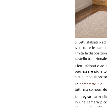
5. Letti sfalsati o 
Non tutte le camer
limita la disposizion
castello tradizional
I letti sfalsati o a
può essere più alto,
alcuni moduli posson
Le
camerette 2 o 3 l
tutti, ma composizio
6. Integrare armadio 
In una camera picc