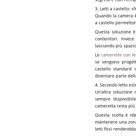
3. Letti a castello: 
Quando la camera è p
a castello permetto
Questa soluzione è
contenitori. Invece
lasciando più spazio
Le
camerette con let
se vengono progetta
castello standard s
diventare parte del
4. Secondo letto est
Un’altra soluzione 
sempre disponibile
cameretta resta più 
Questa scelta è id
mantenere una zona 
letti fissi rendere