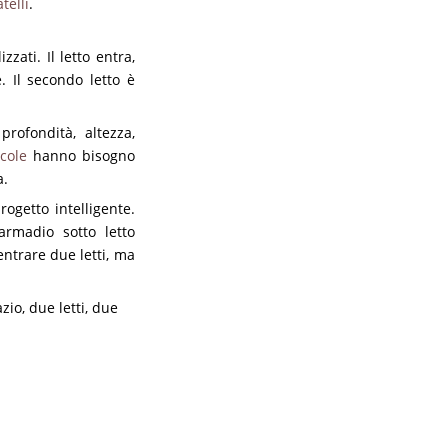
telli
.
zati. Il letto entra,
. Il secondo letto è
rofondità, altezza,
cole
hanno bisogno
a.
ogetto intelligente.
a armadio sotto letto
ntrare due letti, ma
azio
,
due letti
,
due