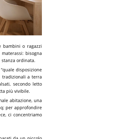
 bambini o ragazzi
 materassi: bisogna
a stanza ordinata.
 “quale disposizione
 tradizionali a terra
lsati, secondo letto
a più vivibile.
male abitazione, una
mq; per approfondire
ece, ci concentriamo
eparati da un piccolo