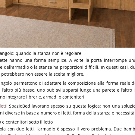
ad angolo: quando la stanza non è regolare
ette hanno una forma semplice. A volte la porta interrompe una 
e dell’armadio o la stanza ha proporzioni difficili. In questi casi, du
e potrebbero non essere la scelta migliore.
d angolo permettono di adattare la composizione alla forma reale d
 l’altro più basso; uno può svilupparsi lungo una parete e l’altro 
o integrare librerie, armadi o contenitori.
etti
SpazioBed lavorano spesso su questa logica: non una soluzio
ni diverse in base a numero di letti, forma della stanza e necessit
e contenitori sotto il letto
ola con due letti, l’armadio è spesso il vero problema. Due bamb