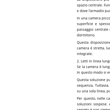
spazio centrale. Fu
e dove l’armadio pu
In una camera picco
superficie e spesso
passaggio centrale 
dormitorio.
Questa disposizion
camera è stretta, lun
integrate.
2. Letti in linea lun
Se la camera è lunga
In questo modo si ev
Questa soluzione pu
sequenza. Tuttavia, 
su una sola linea, p
Per questo, nelle ca
soluzioni sospese. 
segreto è non riempi