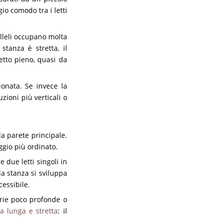
o comodo tra i letti
lleli occupano molta
stanza è stretta, il
etto pieno, quasi da
onata. Se invece la
uzioni più verticali o
la parete principale.
ggio più ordinato.
due letti singoli in
la stanza si sviluppa
cessibile.
rerie poco profonde o
a lunga e stretta
: il