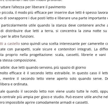
sfruttare l’altezza per liberare il pavimento
iccola, il modo più efficace per inserire due letti è spesso lavorare 
no di sovrapporre i due posti letto e liberare una parte importante
 particolarmente utile quando la stanza deve contenere anche a
 di distribuire due letti a terra, si concentra la zona notte s
 per le altre funzioni.
ti a castello
sono quindi una scelta interessante per camerette co
te con parapetti, scale sicure e contenitori integrati. La diff
ta proprio nella progettazione: scala, cassetti, librerie e vani
la stessa composizione.
raibile: due letti quando servono, più spazio di giorno
molto efficace è il secondo letto estraibile. In questo caso il let
, mentre il secondo letto viene aperto solo quando serve. Du
libera e ordinata.
eale quando il secondo letto non viene usato tutte le notti, opp
centrale più ampia per gioco e studio. Può essere utile anche nel
bbero impossibile aprire comodamente armadi e cassetti.