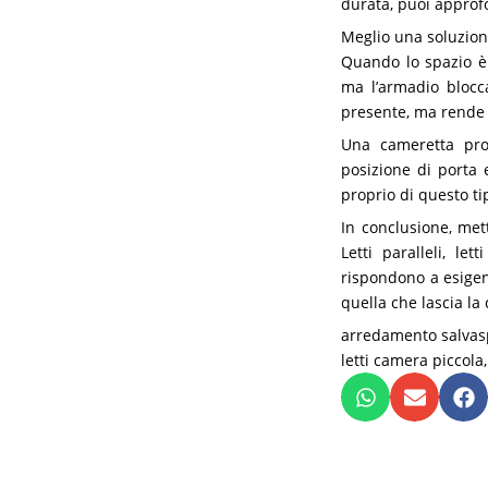
durata, puoi approf
Meglio una soluzion
Quando lo spazio è p
ma l’armadio blocca
presente, ma rende d
Una cameretta prog
posizione di porta 
proprio di questo ti
In conclusione, met
Letti paralleli, let
rispondono a esigen
quella che lascia la
arredamento salvas
letti camera piccola