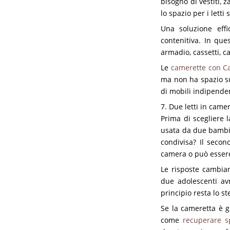
bisogno di vestiti, z
lo spazio per i letti
Una soluzione effi
contenitiva. In que
armadio, cassetti, ca
Le
camerette con C
ma non ha spazio su
di mobili indipende
7. Due letti in came
Prima di scegliere l
usata da due bambin
condivisa? Il secon
camera o può essere
Le risposte cambian
due adolescenti avr
principio resta lo s
Se la cameretta è g
come
recuperare s