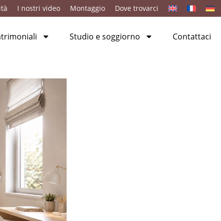
ità
I nostri video
Montaggio
Dove trovarci
rimoniali
Studio e soggiorno
Contattaci