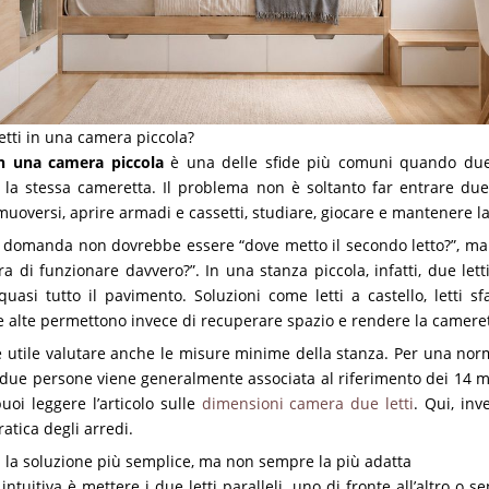
tti in una camera piccola?
in una camera piccola
è una delle sfide più comuni quando due
 la stessa cameretta. Il problema non è soltanto far entrare due
muoversi, aprire armadi e cassetti, studiare, giocare e mantenere l
 domanda non dovrebbe essere “dove metto il secondo letto?”, ma
 di funzionare davvero?”. In una stanza piccola, infatti, due letti
asi tutto il pavimento. Soluzioni come letti a castello, letti sfa
re alte permettono invece di recuperare spazio e rendere la camerett
 è utile valutare anche le misure minime della stanza. Per una nor
due persone viene generalmente associata al riferimento dei 14 
uoi leggere l’articolo sulle
dimensioni camera due letti
. Qui, inv
ratica degli arredi.
li: la soluzione più semplice, ma non sempre la più adatta
intuitiva è mettere i due letti paralleli, uno di fronte all’altro o s