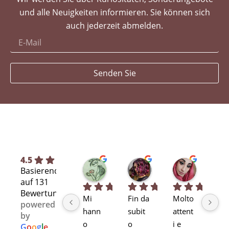
und alle Neuigkeiten informieren. Sie können sich
auch jederzeit abmelden.
Senden Sie
4.5
Silvia L.
selene T.
Selene A
Basierend
vor 7 Monaten
vor 7 Monaten
vor 11 Mo
auf 131
Bewertungen
Mi 
Fin da 
Molto 
Bra
powered
hann
subit
attent
alta
by
o 
o 
i e 
pr
G
o
o
g
l
e