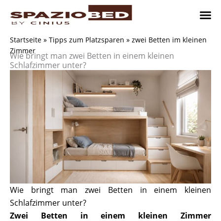
Zum
Inhalt
springen
Platzsp
Platzsp
Platzspare
Kontaktieren Sie uns
Realisier
Startseite
»
Tipps zum Platzsparen
»
zwei Betten im kleinen
Zimmer
Wie bringt man zwei Betten in einem kleinen
Schlafzimmer unter?
Wie bringt man zwei Betten in einem kleinen
Schlafzimmer unter?
Zwei Betten in einem kleinen Zimmer