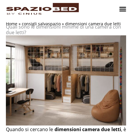
Vai
al
contenuto
Cameret
Camer
Studio 
Progetti
Come 
Home
»
consigli salvaspazio
»
dimensioni camera due letti
Quali sono le dimensioni minime di una camera con
due letti?
Quando si cercano le
dimensioni camera due letti
, è