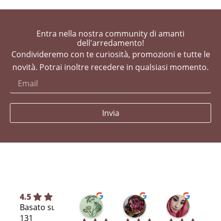
Entra nella nostra community di amanti
dell'arredamento!
Condivideremo con te curiosità, promozioni e tutte le
novità. Potrai inoltre recedere in qualsiasi momento.
Invia
4.5
Silvia L.
selene T.
Selene A
Basato su
7 mesi fa
7 mesi fa
11 mesi fa
131