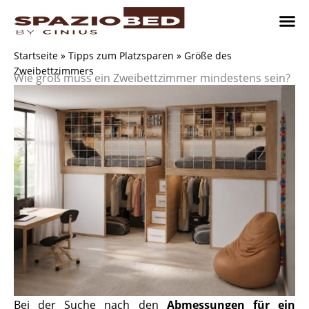
Zum
Inhalt
springen
Platzsp
Platzsp
Platzspare
Kontaktieren Sie uns
Realisier
Startseite
»
Tipps zum Platzsparen
»
Größe des
Zweibettzimmers
Wie groß muss ein Zweibettzimmer mindestens sein?
Bei der Suche nach den
Abmessungen für ein