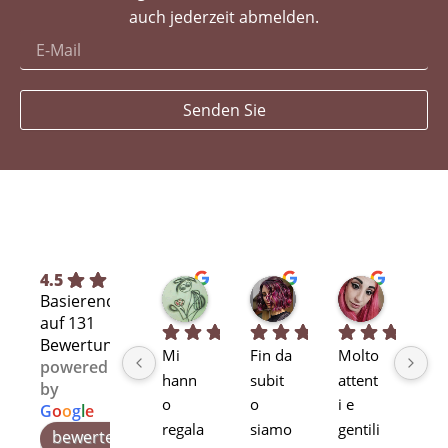
auch jederzeit abmelden.
Senden Sie
4.5
Silvia L.
selene T.
Selene A
Basierend
vor 7 Monaten
vor 7 Monaten
vor 11 Mo
auf 131
Bewertungen
Mi 
Fin da 
Molto 
Bra
powered
hann
subit
attent
alta
by
o 
o 
i e 
pr
G
o
o
g
l
e
regala
siamo 
gentili
ssi
bewerte uns auf