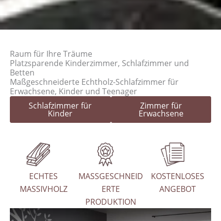
Raum für Ihre Träume
Platzsparende Kinderzimmer, Schlafzimmer und
Betten
Maßgeschneiderte Echtholz-Schlafzimmer für
Erwachsene, Kinder und Teenager
Schlafzimmer für
Zimmer für
Kinder
Erwachsene
ECHTES
MASSGESCHNEID
KOSTENLOSES
MASSIVHOLZ
ERTE
ANGEBOT
PRODUKTION