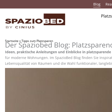
Zum
Blog
Real
Inhalt
springen
Platz
Startseite
»
Tipps zum Platzsparen
Der Spaziobed Blog: Platzsparen
Ideen, praktische Anleitungen und Einblicke in platzsparend
für moderne Wohnungen. Im SpazioBed Blog finden Sie Inspira
Lebensqualität von Räumen und die Wahl funktionaler, langlebi