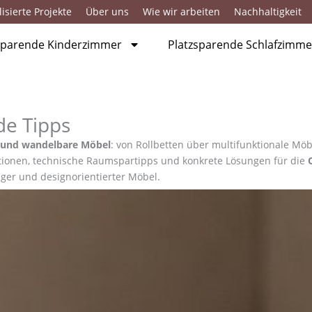
isierte Projekte
Über uns
Wie wir arbeiten
Nachhaltigkeit
sparende Kinderzimmer
Platzsparende Schlafzimme
de Tipps
e und wandelbare Möbel
: von Rollbetten über multifunktionale Mö
tionen, technische Raumspartipps und konkrete Lösungen für die
ger und designorientierter Möbel.