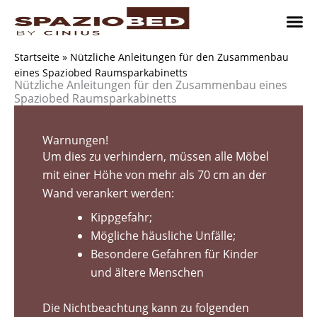
Zum
Inhalt
springen
Platzsp
Platzsp
Platzspare
Kontaktieren Sie uns
Realisier
Startseite
»
Nützliche Anleitungen für den Zusammenbau
eines Spaziobed Raumsparkabinetts
Nützliche Anleitungen für den Zusammenbau eines
Spaziobed Raumsparkabinetts
Warnungen!
Um dies zu verhindern, müssen alle Möbel
mit einer Höhe von mehr als 70 cm an der
Wand verankert werden:
Kippgefahr;
Mögliche häusliche Unfälle;
Besondere Gefahren für Kinder
und ältere Menschen
Die Nichtbeachtung kann zu folgenden