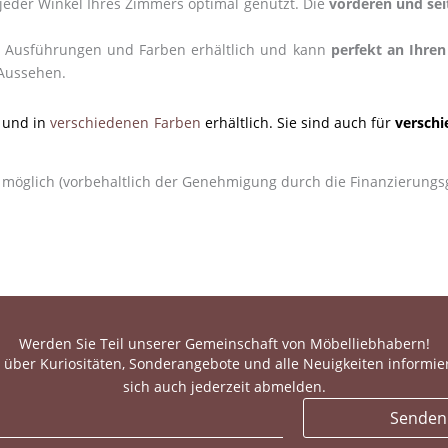
jeder Winkel Ihres Zimmers optimal genutzt. Die
vorderen und sei
en Ausführungen und Farben erhältlich und kann
perfekt an Ihren
 Aussehen.
r und in
verschiedenen Farben
erhältlich. Sie sind auch für
versch
 möglich (vorbehaltlich der Genehmigung durch die Finanzierungsg
Werden Sie Teil unserer Gemeinschaft von Möbelliebhabern!
 über Kuriositäten, Sonderangebote und alle Neuigkeiten informie
sich auch jederzeit abmelden.
Senden