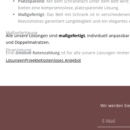
Platzsparend
: Mit dem Schrankfach unter dem Bett wird 
bieten eine kompromisslose, platzsparende Lösung.
Maßgefertigt
: Das Bett mit Schrank ist in verschieden
Massivholzes garantiert Langlebigkeit und ein elegantes
Maßanfertigung
Alle unsere Lösungen sind
maßgefertigt
, individuell anpassba
und Doppelmatratzen.
Finanzierung
Eine
zinslose Ratenzahlung
ist für alle unsere Lösungen immer
Lösungen
Projekte
Kostenloses Angebot
Wir werden Sie