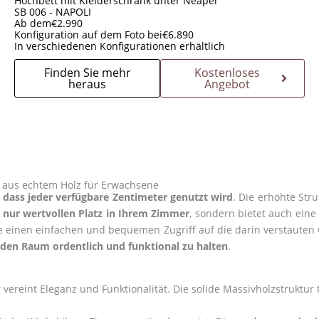
Hochbett mit Kleiderschrank unter Neapel
SB 006 - NAPOLI
Ab dem
€
2.990
Konfiguration auf dem Foto bei
€
6.890
In verschiedenen Konfigurationen erhältlich
Finden Sie mehr
Kostenloses
heraus
Angebot
d aus echtem Holz für Erwachsene
, dass jeder verfügbare Zentimeter genutzt wird
. Die erhöhte Str
t nur wertvollen Platz in Ihrem Zimmer
, sondern bietet auch eine
e einen einfachen und bequemen Zugriff auf die darin verstauten 
den Raum ordentlich und funktional zu halten
.
vereint Eleganz und Funktionalität. Die solide Massivholzstruktur