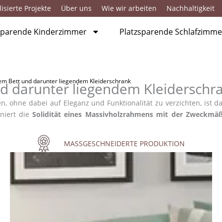
isierte Projekte
Über uns
Wie wir arbeiten
Nachhaltigkeit
sparende Kinderzimmer
Platzsparende Schlafzimme
m Bett und darunter liegendem Kleiderschrank
d darunter liegendem Kleiderschr
, ohne dabei auf Eleganz und Funktionalität zu verzichten, ist 
niert die
Solidität eines Massivholzrahmens mit der Zweckmäß
MASSGESCHNEIDERTE PRODUKTION