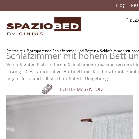
Zum
Blog
Real
Inhalt
springen
Platz
Startseite
»
Platzsparende Schlafzimmer und Betten
»
Schlafzimmer mit hohe
Schlafzimmer mit hohem Bett un
Wenn Sie den Platz in Ihrem Schlafzimmer maximieren möchten
Lösung. Dieses innovative Hochbett mit Kleiderschrank kombi
organisierte und stilistisch raffinierte Umgebung.
ECHTES MASSIVHOLZ