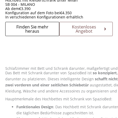
Hochbett mit Kleiderschrank unter Milan
SB 004 - MILANO
Ab dem
€
3.390
Konfiguration auf dem Foto bei
€
4.350
In verschiedenen Konfigurationen erhältlich
Finden Sie mehr
Kostenloses
heraus
Angebot
Schlafzimmer mit Bett und Schrank darunter, maßgefertigt un
Das Bett mit Schrank darunter von SpazioBed ist
so konzipiert
darunter zu platzieren. Dieses intelligente Design
schafft nich
zwei vorderen und einer seitlichen Schiebetür
ausgestattet, di
Kleidung, Wäsche und andere Accessoires zu organisieren und
Hauptmerkmale des Hochbettes mit Schrank von SpazioBed:
Funktionales Design
: Das Hochbett mit Schrank darunter 
die täglichen Bedürfnisse zugeschnitten ist.