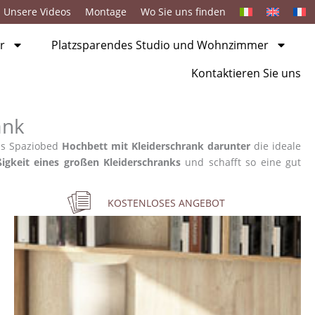
Unsere Videos
Montage
Wo Sie uns finden
r
Platzsparendes Studio und Wohnzimmer
Kontaktieren Sie uns
ank
das Spaziobed
Hochbett mit Kleiderschrank darunter
die ideale
igkeit eines großen Kleiderschranks
und schafft so eine gut
KOSTENLOSES ANGEBOT