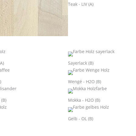
Teak - LIV (A)
(A)
Sayerlack (B)
)
Wengé - H2O (B)
 (B)
Mokka - H2O (B)
Gelb - OL (B)