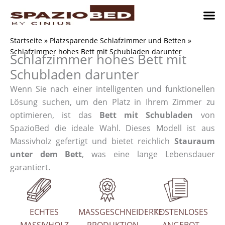
Zum
Inhalt
springen
Platzsp
Platzsp
Platzspare
Kontaktieren Sie uns
Realisier
Startseite
»
Platzsparende Schlafzimmer und Betten
»
Schlafzimmer hohes Bett mit Schubladen darunter
Schlafzimmer hohes Bett mit
Schubladen darunter
Wenn Sie nach einer intelligenten und funktionellen
Lösung suchen, um den Platz in Ihrem Zimmer zu
optimieren, ist das
Bett mit Schubladen
von
SpazioBed die ideale Wahl. Dieses Modell ist aus
Massivholz gefertigt und bietet reichlich
Stauraum
unter dem Bett
, was eine lange Lebensdauer
garantiert.
ECHTES
MASSGESCHNEIDERTE
KOSTENLOSES