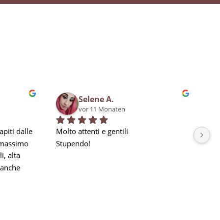
Selene A.
vor 11 Monaten
piti dalle 
Molto attenti e gentili
Bra
 massimo 
Stupendo!
qua
, alta 
in 
anche 
la nostra 
a seguito 
he 
e, ma 