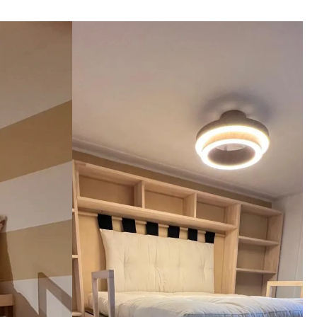
gni 
aggio, 
imi 
i che il 
nga meglio 
ato. 
zienda a 