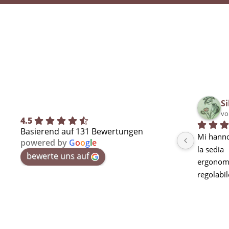
Si
vo
4.5
Basierend auf 131 Bewertungen
Mi hanno
powered by
G
o
o
g
l
e
la sedia
bewerte uns auf
ergonomi
regolabil
seduta m
curva lo
stanchez
pausa ma