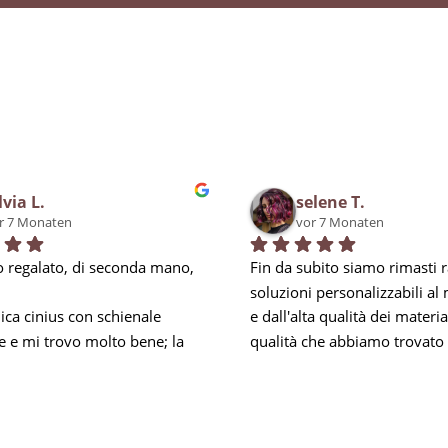
lvia L.
selene T.
r 7 Monaten
vor 7 Monaten
 regalato, di seconda mano, 
Fin da subito siamo rimasti ra
soluzioni personalizzabili al
ca cinius con schienale 
e dall'alta qualità dei materiali
e e mi trovo molto bene; la 
qualità che abbiamo trovato 
i obbliga a mantenere la 
negli addetti, soprattutto per 
mbare e nei momenti di 
esperienza, in Carlo, che ci h
za mi prendo una piccola 
ed accontentato in tutto, anc
 riesco comunque ad 
anticipando le nostre esigenz