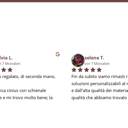
lvia L.
selene T.
r 7 Monaten
vor 7 Monaten
 regalato, di seconda mano, 
Fin da subito siamo rimasti ra
soluzioni personalizzabili al
ca cinius con schienale 
e dall'alta qualità dei materiali
e e mi trovo molto bene; la 
qualità che abbiamo trovato 
i obbliga a mantenere la 
negli addetti, soprattutto per 
mbare e nei momenti di 
esperienza, in Carlo, che ci h
za mi prendo una piccola 
ed accontentato in tutto, anc
 riesco comunque ad 
anticipando le nostre esigenz