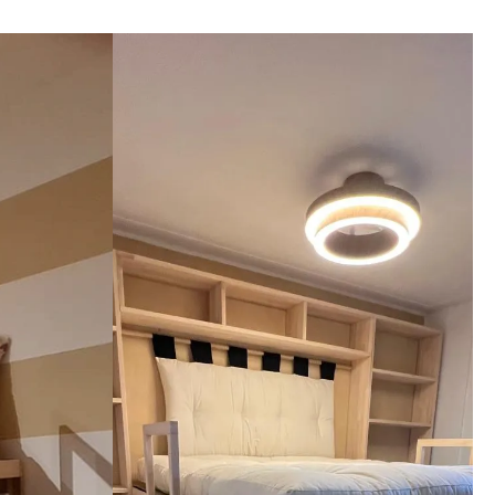
gni 
aggio, 
imi 
i che il 
nga meglio 
ato. 
zienda a 