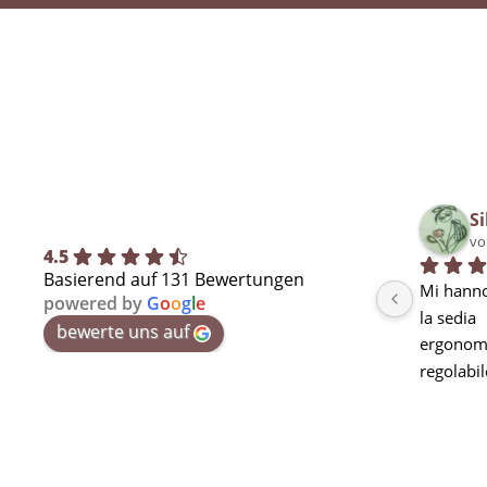
Si
vo
4.5
Basierend auf 131 Bewertungen
Mi hanno
powered by
G
o
o
g
l
e
la sedia
bewerte uns auf
ergonomi
regolabil
seduta m
curva lo
stanchez
pausa ma