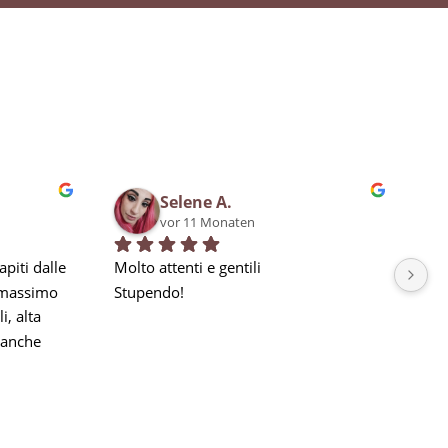
Selene A.
vor 11 Monaten
piti dalle 
Molto attenti e gentili
Bra
 massimo 
Stupendo!
qua
, alta 
in 
anche 
la nostra 
a seguito 
he 
e, ma 