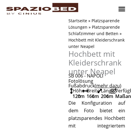
Zum
Inhalt
springen
Platzsp
Platzsp
Platzspare
Kontaktieren Sie uns
Realisier
Startseite
»
Platzsparende
Lösungen
»
Platzsparende
Schlafzimmer und Betten
»
Hochbett mit Kleiderschrank
unter Neapel
Hochbett mit
Kleiderschrank
unter Neapel
SB 006 - NAPOLI
Fotolösung
Fußabdruck
(mehr dazu
)
Höhe
Breite
Länge
Verfüg
120
cm
166
cm
206
cm
Maßanf
Die Konfiguration auf
dem Foto bietet ein
platzsparendes Hochbett
mit integriertem