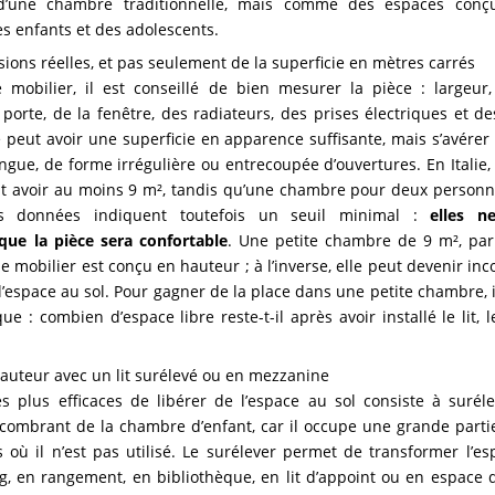
 d’une chambre traditionnelle, mais comme des espaces conç
es enfants et des adolescents.
ions réelles, et pas seulement de la superficie en mètres carrés
e mobilier, il est conseillé de bien mesurer la pièce : largeur,
orte, de la fenêtre, des radiateurs, des prises électriques et des
peut avoir une superficie en apparence suffisante, mais s’avérer 
longue, de forme irrégulière ou entrecoupée d’ouvertures. En Italie, 
t avoir au moins 9 m², tandis qu’une chambre pour deux personne
 données indiquent toutefois un seuil minimal :
elles n
ue la pièce sera confortable
. Une petite chambre de 9 m², par
le mobilier est conçu en hauteur ; à l’inverse, elle peut devenir in
l’espace au sol. Pour gagner de la place dans une petite chambre, i
e : combien d’espace libre reste-t-il après avoir installé le lit,
 hauteur avec un lit surélevé ou en mezzanine
 plus efficaces de libérer de l’espace au sol consiste à suréleve
ncombrant de la chambre d’enfant, car il occupe une grande part
où il n’est pas utilisé. Le surélever permet de transformer l’e
g, en rangement, en bibliothèque, en lit d’appoint ou en espace d