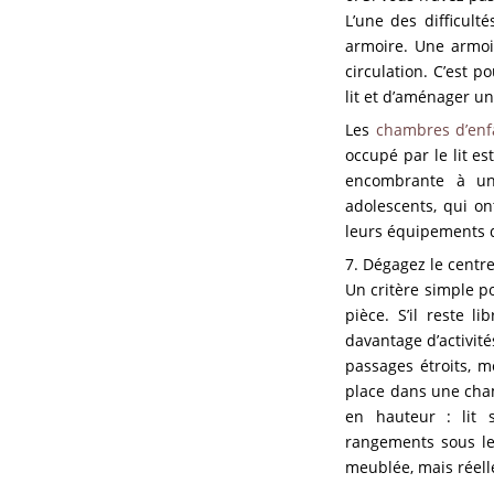
L’une des difficult
armoire. Une armoi
circulation. C’est p
lit et d’aménager 
Les
chambres d’enfa
occupé par le lit e
encombrante à un 
adolescents, qui on
leurs équipements d
7. Dégagez le centre
Un critère simple p
pièce. S’il reste 
davantage d’activit
passages étroits, 
place dans une cham
en hauteur : lit 
rangements sous le 
meublée, mais réell