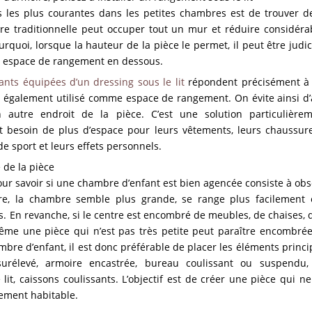
és les plus courantes dans les petites chambres est de trouver 
re traditionnelle peut occuper tout un mur et réduire considéra
ourquoi, lorsque la hauteur de la pièce le permet, il peut être judi
un espace de rangement en dessous.
nts équipées d’un dressing sous le lit
répondent précisément à c
st également utilisé comme espace de rangement. On évite ainsi d
autre endroit de la pièce. C’est une solution particulièrem
t besoin de plus d’espace pour leurs vêtements, leurs chaussure
e sport et leurs effets personnels.
 de la pièce
our savoir si une chambre d’enfant est bien agencée consiste à obse
libre, la chambre semble plus grande, se range plus facilement 
és. En revanche, si le centre est encombré de meubles, de chaises,
même une pièce qui n’est pas très petite peut paraître encombrée
bre d’enfant, il est donc préférable de placer les éléments princi
surélevé, armoire encastrée, bureau coulissant ou suspendu,
lit, caissons coulissants. L’objectif est de créer une pièce qui n
ement habitable.