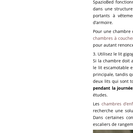
SpazioBed fonction
dans une structure 
portants à vêteme
d’armoire.
Pour une chambre d
chambres à coucher
pour autant renonc
3. Utilisez le lit gi
Si la chambre doit a
le lit escamotable e
principale, tandis q
deux lits qui sont 
pendant la journée
études.
Les
chambres d’enf
recherche une solu
Dans certaines con
escaliers de range