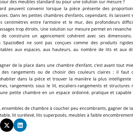
 pour des meubles standard ou pour une solution sur mesure ?
rd peuvent convenir lorsque la pièce présente des proportion
es. Dans les petites chambres d’enfants, cependant, ils laissent
es centimètres entre l’armoire et le mur, des profondeurs diffici
assages trop étroits. Une solution sur mesure permet en revanche d
et de construire un agencement cohérent avec ses dimensions.
s
SpazioBed ne sont pas conçues comme des produits rigide
ptables aux espaces, aux hauteurs, au nombre de lits et aux di
agner de la place dans une chambre d’enfant, c’est avant tout mie
er des rangements ou de choisir des couleurs claires : il faut
ohabiter dans la pièce et trouver la manière la plus intelligente d
ognes, rangements sous le lit, escaliers-rangements et structure
ne petite chambre en un espace ordonné, pratique et capable 
,
ensembles de chambre à coucher peu encombrants
,
gagner de la
otable
,
lit surélevé
,
lits superposés
,
meubles à faible encombremen