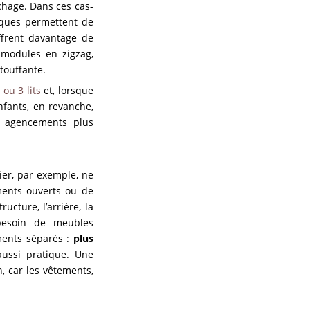
chage. Dans ces cas-
siques permettent de
ffrent davantage de
, modules en zigzag,
touffante.
ou 3 lits
et, lorsque
enfants, en revanche,
s agencements plus
ier, par exemple, ne
ments ouverts ou de
ucture, l’arrière, la
 besoin de meubles
ments séparés :
plus
aussi pratique. Une
, car les vêtements,