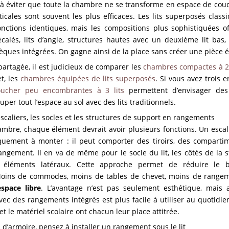
te à éviter que toute la chambre ne se transforme en espace de cou
erticales sont souvent les plus efficaces. Les lits superposés clas
nctions identiques, mais les compositions plus sophistiquées o
 décalés, lits d’angle, structures hautes avec un deuxième lit bas
hèques intégrées. On gagne ainsi de la place sans créer une pièce é
rtagée, il est judicieux de comparer les
chambres compactes à 2 
t, les
chambres équipées de lits superposés
. Si vous avez trois 
ucher peu encombrantes à 3 lits
permettent d’envisager de
per tout l’espace au sol avec des lits traditionnels.
scaliers, les socles et les structures de support en rangements
mbre, chaque élément devrait avoir plusieurs fonctions. Un escal
iquement à monter : il peut comporter des tiroirs, des comparti
ngement. Il en va de même pour le socle du lit, les côtés de la str
s éléments latéraux. Cette approche permet de réduire le
Moins de commodes, moins de tables de chevet, moins de range
espace libre
. L’avantage n’est pas seulement esthétique, mais 
ec des rangements intégrés est plus facile à utiliser au quotidien
s et le matériel scolaire ont chacun leur place attitrée.
s d’armoire, pensez à installer un rangement sous le lit