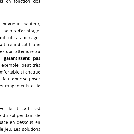
us en fonction des
 longueur, hauteur,
 points d’éclairage.
difficile à aménager
à titre indicatif, une
s doit atteindre au
e garantissent pas
 exemple, peut très
confortable si chaque
l faut donc se poser
 les rangements et le
r le lit. Le lit est
ie du sol pendant de
space en dessous en
e jeu. Les solutions