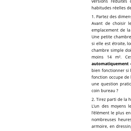
versions réduites
habitudes réelles d
1. Partez des dimens
Avant de choisir l
emplacement de la p
Une petite chambre 
si elle est étroite, 
chambre simple doi
moins 14 m². Ces
automatiquement q
bien fonctionner si 
fonction occupe de 
une question pratiqu
coin bureau ?
2. Tirez parti de la
L’un des moyens les
l’élément le plus e
nombreuses heures 
armoire, en dressin