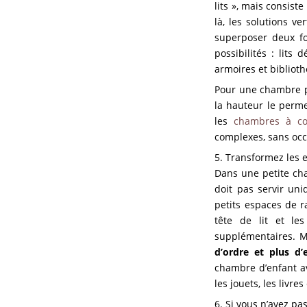
lits », mais consis
là, les solutions v
superposer deux fo
possibilités : lits
armoires et bibliot
Pour une chambre pa
la hauteur le perme
les
chambres à co
complexes, sans occu
5. Transformez les e
Dans une petite cha
doit pas servir un
petits espaces de ra
tête de lit et le
supplémentaires. 
d’ordre et plus d’
chambre d’enfant av
les jouets, les livre
6. Si vous n’avez pa