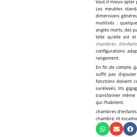
Vaut-il mieux opter
Les meubles standa
dimensions généreus
inutilisés : quelqu
angles morts, des p
telle qu’elle est 
chambres d’enfant
configurations ada
rangement.
En fin de compte, g
suffit pas d’ajout
fonctions doivent c
surélevés, lits gig
transformer même u
qui l’habitent.
chambres d'enfants
chambre
,
lit escam