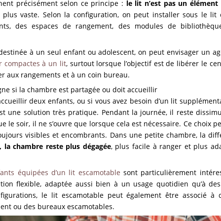
nent précisément selon ce principe :
le lit n’est pas un élément 
plus vaste. Selon la configuration, on peut installer sous le l
nts, des espaces de rangement, des modules de bibliothèq
estinée à un seul enfant ou adolescent, on peut envisager un a
 compactes à un lit
, surtout lorsque l’objectif est de libérer le ce
er aux rangements et à un coin bureau.
gogne si la chambre est partagée ou doit accueillir
ccueillir deux enfants, ou si vous avez besoin d’un lit supplémenta
st une solution très pratique. Pendant la journée, il reste dissim
ue le soir, il ne s’ouvre que lorsque cela est nécessaire. Ce choix pe
toujours visibles et encombrants. Dans une petite chambre, la dif
, la chambre reste plus dégagée
, plus facile à ranger et plus a
ants équipées d’un lit escamotable
sont particulièrement intére
tion flexible, adaptée aussi bien à un usage quotidien qu’à des
figurations, le lit escamotable peut également être associé 
ment ou des bureaux escamotables.