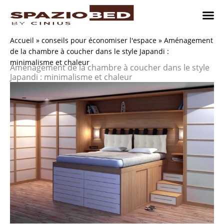
Passer
au
contenu
Chambres
Chambr
Studio
Comment n
Accueil
»
conseils pour économiser l'espace
»
Aménagement
de la chambre à coucher dans le style Japandi :
minimalisme et chaleur
Aménagement de la chambre à coucher dans le style
Japandi : minimalisme et chaleur