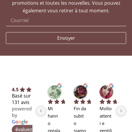
promotions et toutes les nouvelles. Vous pouvez
également vous retirer à tout moment.
Envoyer
Silvia L.
selene T.
Selene A
4.5
Basé sur
il y a 7 mois
il y a 7 mois
il y a 11 m
131 avis
Mi 
Fin da 
Molto 
Bra
powered
by
hann
subit
attent
alta
G
o
o
g
l
e
o 
o 
i e 
pr
évaluez-nous sur
regala
siamo 
gentili
ssi