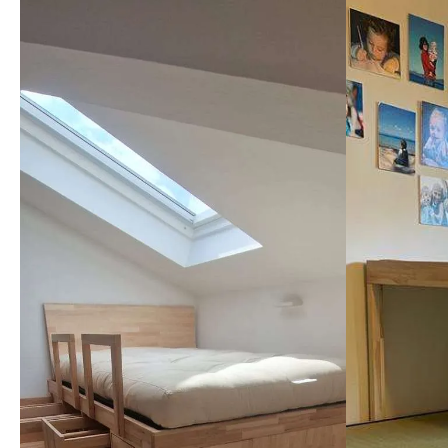
mi mancav
tempo, ed
spedito 2
problemi,
un'ottim