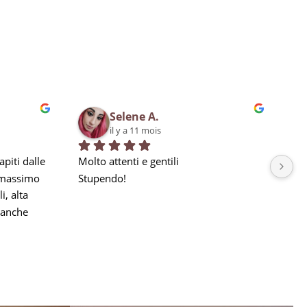
Selene A.
il y a 11 mois
piti dalle 
Molto attenti e gentili
Bra
 massimo 
Stupendo!
qua
, alta 
in 
anche 
la nostra 
a seguito 
he 
e, ma 
gni 