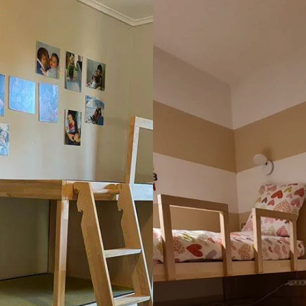
a una vite, smarrita col 
minimo dubbio. Dopo il mont
 il servizio clienti mi ha 
anche questo eseguito da ott
 filetti completi senza 
professionisti, ci siamo accort
 così ho anche i ricambi. È 
tutto alla fine era di gran lu
a azienda. Grazie
di come lo avevamo immagin
Stiamo consigliando questa a
tutti!