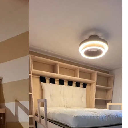
aggio, 
imi 
i che il 
nga meglio 
ato. 
zienda a 