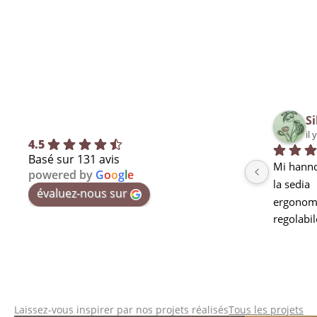
Si
il 
4.5
Basé sur 131 avis
Mi hanno
powered by
G
o
o
g
l
e
la sedia
évaluez-nous sur
ergonomi
regolabil
seduta m
curva lo
stanchez
pausa ma
utilizzarl
Laissez-vous inspirer par nos projets réalisés
Tous les projets