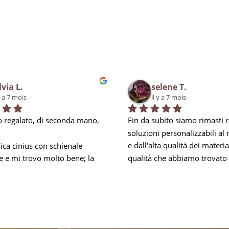
lvia L.
selene T.
y a 7 mois
il y a 7 mois
 regalato, di seconda mano, 
Fin da subito siamo rimasti ra
soluzioni personalizzabili al
ca cinius con schienale 
e dall'alta qualità dei materiali
e e mi trovo molto bene; la 
qualità che abbiamo trovato 
i obbliga a mantenere la 
negli addetti, soprattutto per 
mbare e nei momenti di 
esperienza, in Carlo, che ci h
za mi prendo una piccola 
ed accontentato in tutto, anc
 riesco comunque ad 
anticipando le nostre esigenz
a per 8 ore lavorative. Inoltre 
soprattutto rispondendo ad o