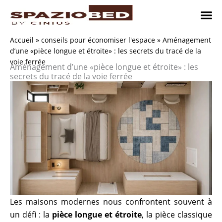
Passer
au
contenu
Chambres
Chambr
Studio
Comment n
Accueil
»
conseils pour économiser l'espace
»
Aménagement
d’une «pièce longue et étroite» : les secrets du tracé de la
voie ferrée
Aménagement d’une «pièce longue et étroite» : les
secrets du tracé de la voie ferrée
Les maisons modernes nous confrontent souvent à
un défi : la
pièce longue et étroite
, la pièce classique