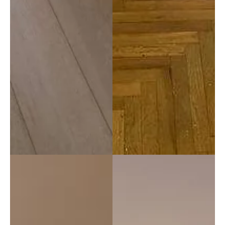
ricam
accort
bi. È 
i che 
un'ott
il 
ima 
tutto 
azien
alla 
da. 
fine 
Grazi
era di 
e
gran 
lunga 
megli
o di 
come 
lo 
aveva
mo 
imma
ginat
o. 