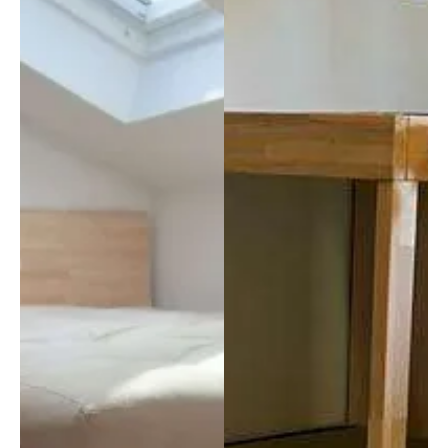
la 
anche 
curva 
negli 
lomb
addet
are e 
ti, 
nei 
sopra
mom
ttutto 
enti 
per la 
di 
nostr
stanc
a 
hezza 
esperi
mi 
enza, 
prend
in 
o una 
Carlo, 
piccol
che ci 
a 
ha 
pausa 
seguit
ma 
o ed 
riesco 
accon