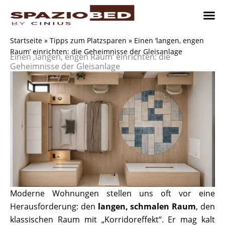
Zum
Inhalt
springen
Platzsp
Platzsp
Platzspare
Kontaktieren Sie uns
Realisier
Startseite
»
Tipps zum Platzsparen
»
Einen ‘langen, engen
Raum’ einrichten: die Geheimnisse der Gleisanlage
Einen ‚langen, engen Raum‘ einrichten: die
Geheimnisse der Gleisanlage
Moderne Wohnungen stellen uns oft vor eine
Herausforderung: den
langen, schmalen Raum
, den
klassischen Raum mit „Korridoreffekt“. Er mag kalt