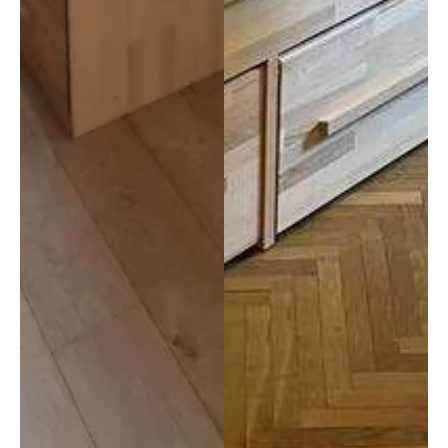
o, ed 
mini
il 
mo 
serviz
dubbi
io 
o. 
clienti 
Dopo 
mi ha 
il 
spedit
mont
o 2 
aggio, 
filetti 
anche 
comp
quest
leti 
o 
senza 
esegu
probl
ito da 
emi, 
ottimi 
così 
profe
ho 
ssioni
anche 
sti, ci 
i 
siamo 