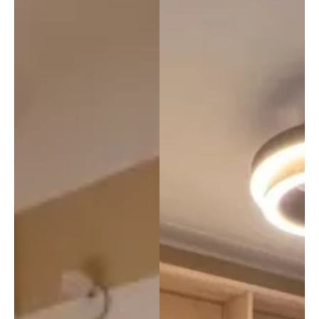
Stiam
o 
consi
gliand
o 
quest
a 
azien
da a 
tutti!