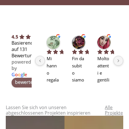
4.5
Silvia L.
selene T.
Selene A
Basierend
vor 7 Monaten
vor 7 Monaten
vor 11 Mo
auf 131
Bewertungen
Mi 
Fin da 
Molto 
Bra
powered
hann
subit
attent
alta
by
o 
o 
i e 
pr
G
o
o
g
l
e
regala
siamo 
gentili
ssi
bewerte uns auf
to, di 
rimas
Stupe
alit
secon
ti 
ndo!
pr
da 
rapiti 
tti 
Lassen Sie sich von unseren
Alle
mano
dalle 
qua
abgeschlossenen Projekten inspirieren
Projekte
, la 
soluzi
à. T
sedia
oni 
se