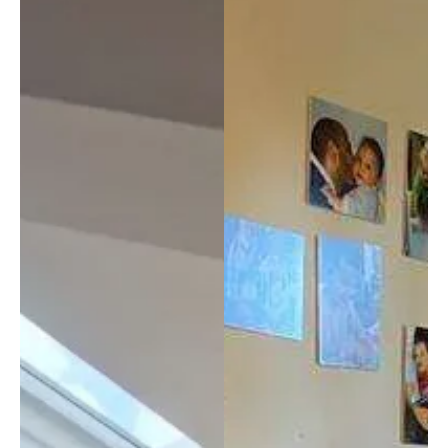
ergon
perso
no 
omica 
nalizz
ogn
cinius 
abili 
pa
con 
al 
ggi
schie
massi
in 
nale 
mo e 
cas
regol
dall'al
di 
abile 
ta 
dif
e mi 
qualit
olt
trovo 
à dei 
molto 
mater
bene; 
iali, 
la 
alta 
sedut
qualit
a mi 
à che 
obbli
abbia
ga a 
mo 
mant
trovat
enere 
o 