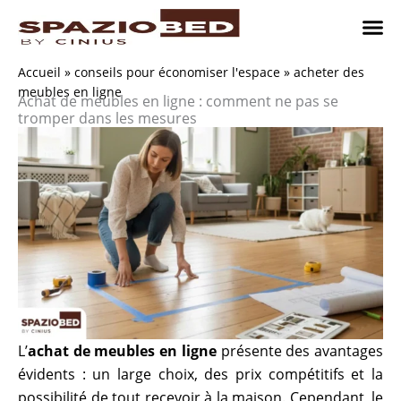
Passer
au
contenu
Chambres
Chambr
Studio
Comment n
Accueil
»
conseils pour économiser l'espace
»
acheter des
meubles en ligne
Achat de meubles en ligne : comment ne pas se
tromper dans les mesures
L’
achat de meubles en ligne
présente des avantages
évidents : un large choix, des prix compétitifs et la
possibilité de tout recevoir à la maison. Cependant, le