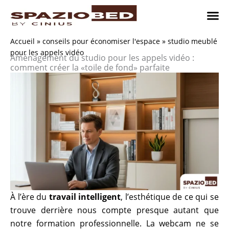
Passer
au
contenu
Chambres
Chambr
Studio
Comment n
Accueil
»
conseils pour économiser l'espace
»
studio meublé
pour les appels vidéo
Aménagement du studio pour les appels vidéo :
comment créer la «toile de fond» parfaite
À l’ère du
travail intelligent
, l’esthétique de ce qui se
trouve derrière nous compte presque autant que
notre formation professionnelle. La webcam ne se