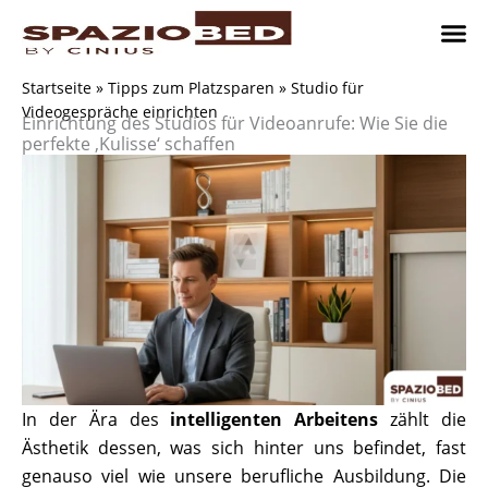
Zum
Inhalt
springen
Platzsp
Platzsp
Platzspare
Kontaktieren Sie uns
Realisier
Startseite
»
Tipps zum Platzsparen
»
Studio für
Videogespräche einrichten
Einrichtung des Studios für Videoanrufe: Wie Sie die
perfekte ‚Kulisse‘ schaffen
In der Ära des
intelligenten Arbeitens
zählt die
Ästhetik dessen, was sich hinter uns befindet, fast
genauso viel wie unsere berufliche Ausbildung. Die