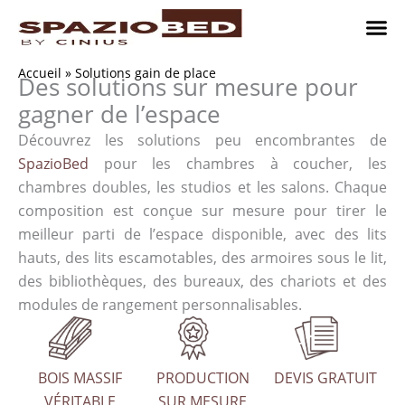
Passer
au
contenu
Chambres
Chambr
Studio
Comment n
Accueil
»
Solutions gain de place
Des solutions sur mesure pour
gagner de l’espace
Découvrez les solutions peu encombrantes de
SpazioBed
pour les chambres à coucher, les
chambres doubles, les studios et les salons. Chaque
composition est conçue sur mesure pour tirer le
meilleur parti de l’espace disponible, avec des lits
hauts, des lits escamotables, des armoires sous le lit,
des bibliothèques, des bureaux, des chariots et des
modules de rangement personnalisables.
BOIS MASSIF
PRODUCTION
DEVIS GRATUIT
VÉRITABLE
SUR MESURE