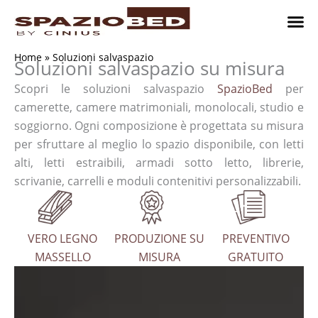
Vai
al
contenuto
Cameret
Camer
Studio 
Progetti
Come 
Home
»
Soluzioni salvaspazio
Soluzioni salvaspazio su misura
Scopri le soluzioni salvaspazio
SpazioBed
per
camerette, camere matrimoniali, monolocali, studio e
soggiorno. Ogni composizione è progettata su misura
per sfruttare al meglio lo spazio disponibile, con letti
alti, letti estraibili, armadi sotto letto, librerie,
scrivanie, carrelli e moduli contenitivi personalizzabili.
VERO LEGNO
PRODUZIONE SU
PREVENTIVO
MASSELLO
MISURA
GRATUITO