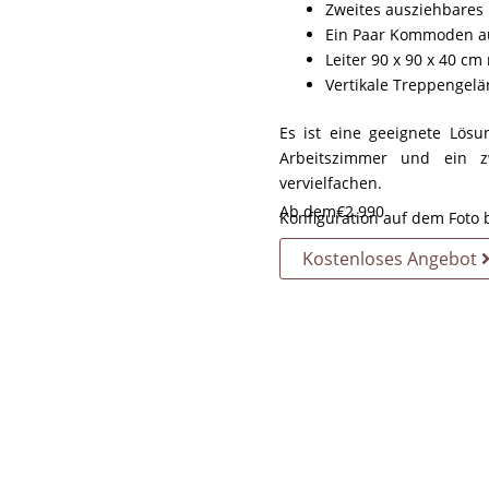
Zweites ausziehbares B
Ein Paar Kommoden a
Leiter 90 x 90 x 40 cm
Vertikale Treppengelä
Es ist eine geeignete Lösu
Arbeitszimmer und ein z
vervielfachen.
Ab dem
€
2.990
Konfiguration auf dem Foto 
Kostenloses Angebot