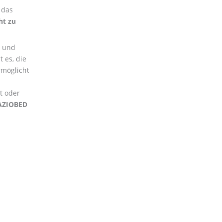
 das
ht zu
und
 es, die
möglicht
t oder
AZIOBED