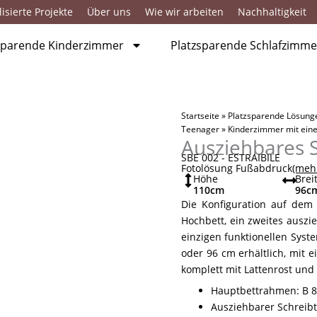
isierte Projekte
Über uns
Wie wir arbeiten
Nachhaltigkeit
sparende Kinderzimmer
Platzsparende Schlafzimme
Startseite
»
Platzsparende Lösung
Teenager
»
Kinderzimmer mit ein
Ausziehbares 
SBE 002 - ESTRAIBILE
Fotolösung Fußabdruck
(meh
Höhe
Brei
110
cm
96
c
Die Konfiguration auf dem 
Hochbett, ein zweites auszi
einzigen funktionellen Syste
oder 96 cm erhältlich, mit
komplett mit Lattenrost und
Hauptbettrahmen: B 86
Ausziehbarer Schreibti