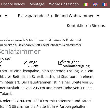
Unsere Videos
Montage
Wo Sie uns finden
r
Platzsparendes Studio und Wohnzimmer
Kontaktieren Sie uns
en
»
Platzsparende Schlafzimmer und Betten für Kinder und
em zweiten ausziehbaren Bett
»
Ausziehbares Schlafzimmer
Schlafzimmer
r dazu
)
te
Länge
Verfügbar
m
206
cm
Maßanfertigung
Foto ist eine kompakte, platzsparende Lösung, die ein
ehbares Bett, einen Schreibtisch und Stauraum in einem
m integriert. Der Hauptrahmen ist in einer Breite von 86
 einer Ausladung von 206 cm und einer Höhe von 110 cm,
 Tatami.
 oder 96 x 206 cm, H 110 cm, mit Lattenrost und Tatami.
sch: D 80 cm, nur die Platte ist in A-Farben gehalten.