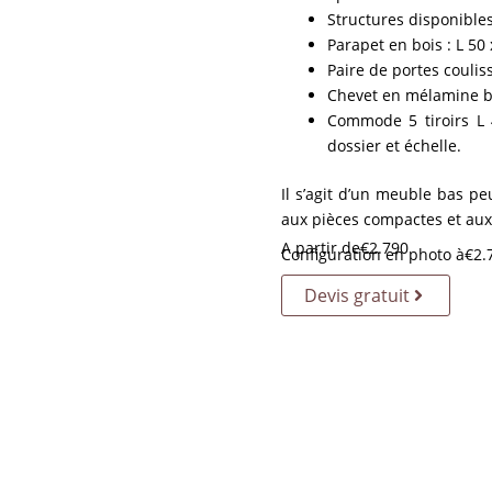
Structures disponibles 
Parapet en bois : L 50
Paire de portes couli
Chevet en mélamine b
Commode 5 tiroirs L 
dossier et échelle.
Il s’agit d’un meuble bas p
aux pièces compactes et au
A partir de
€
2.790
Configuration en photo à
€
2.
Devis gratuit