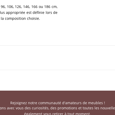
, 96, 106, 126, 146, 166 ou 186 cm,
lus appropriée est définie lors de
 la composition choisie.
Rejoignez notre communauté d'amateurs de meubles !
ns avec vous des curiosités, des promotions et toutes les nouvell
également vous retirer à tout moment.