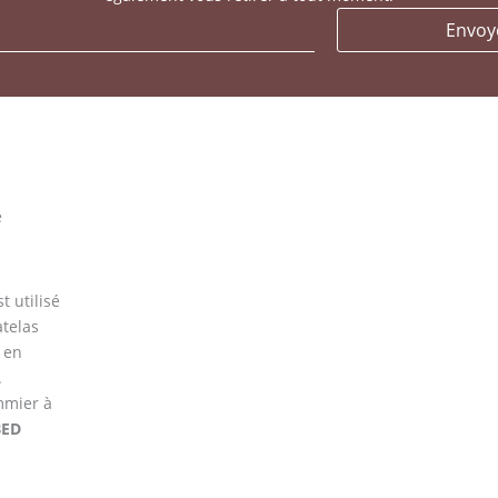
Envoy
é
t utilisé
atelas
 en
.
mmier à
BED