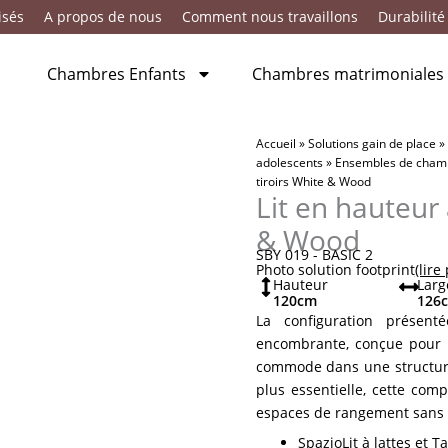
isés
A propos de nous
Comment nous travaillons
Durabilité
Chambres Enfants
Chambres matrimoniales
Accueil
»
Solutions gain de place
»
adolescents
»
Ensembles de chambr
tiroirs White & Wood
Lit en hauteur 
& Wood
SBY 019 - BASIC 2
Photo solution footprint
(lire
Hauteur
Larg
120
cm
126
La configuration présen
encombrante, conçue pour i
commode dans une structure 
plus essentielle, cette comp
espaces de rangement sans a
SpazioLit à lattes et T