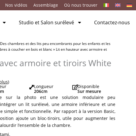
Nos vidéos
Assemblage
Où nous trouver
Studio et Salon surélevé
Contactez-nous
Des chambres et des lits peu encombrants pour les enfants et les
es à coucher en bois et blanc
»
Lit en hauteur avec armoire et
avec armoire et tiroirs White
 plus
)
eur
Longueur
Disponible
cm
206
cm
Sur mesure
tée sur la photo est une solution modulaire peu
ntégrer un lit surélevé, une armoire inférieure et une
simple et fonctionnelle. Par rapport à la version Basic,
osition ajoute un bloc-tiroirs, utile pour augmenter les
lourdir l’ensemble de la chambre.
atami.