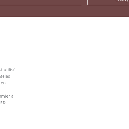
é
t utilisé
atelas
 en
.
mmier à
BED