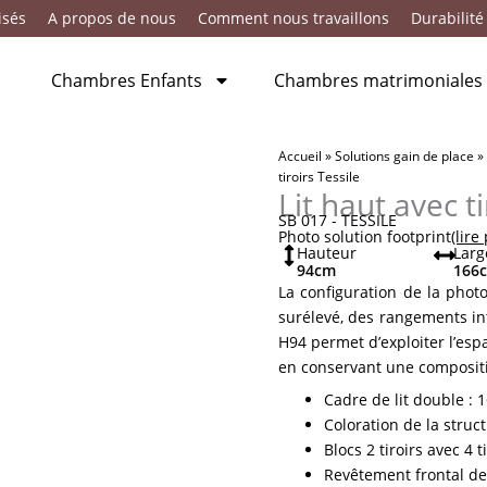
isés
A propos de nous
Comment nous travaillons
Durabilité
Chambres Enfants
Chambres matrimoniales
Accueil
»
Solutions gain de place
»
tiroirs Tessile
Lit haut avec ti
SB 017 - TESSILE
Photo solution footprint
(lire
Hauteur
Larg
94
cm
166
La configuration de la pho
surélevé, des rangements int
H94 permet d’exploiter l’espac
en conservant une compositi
Cadre de lit double : 
Coloration de la struct
Blocs 2 tiroirs avec 4 t
Revêtement frontal des 