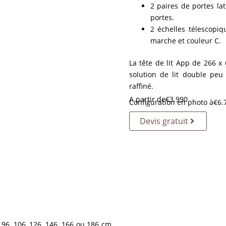
2 paires de portes la
portes.
2 échelles télescopi
marche et couleur C.
La tête de lit App de 266 x
solution de lit double pe
raffiné.
A partir de
€
3.990
Configuration en photo à
€
6.
Devis gratuit
, 96, 106, 126, 146, 166 ou 186 cm,