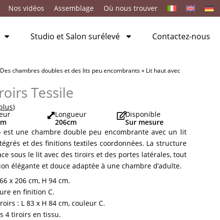
Nos vidéos
Assemblage
Où nous trouver
Studio et Salon surélevé
Contactez-nous
Des chambres doubles et des lits peu encombrants
»
Lit haut avec
roirs Tessile
 plus
)
eur
Longueur
Disponible
cm
206
cm
Sur mesure
to est une chambre double peu encombrante avec un lit
égrés et des finitions textiles coordonnées. La structure
e sous le lit avec des tiroirs et des portes latérales, tout
on élégante et douce adaptée à une chambre d’adulte.
166 x 206 cm, H 94 cm.
ure en finition C.
iroirs : L 83 x H 84 cm, couleur C.
4 tiroirs en tissu.