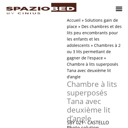
Passer
au
contenu
Chambres
Chambr
Studio
Comment n
Accueil
»
Solutions gain de
place
»
Des chambres et des
lits peu encombrants pour
les enfants et les
adolescents
»
Chambres à 2
ou 3 lits permettant de
gagner de l'espace
»
Chambre à lits superposés
Tana avec deuxième lit
d’angle
Chambre à lits
superposés
Tana avec
deuxième lit
d’angle
SBY 021 - CASTELLO
Photo solution