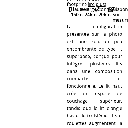
footprint
(lire plus
)
Hauteur
Largeur
Longueur
Dispon
150
cm
246
cm
206
cm
Sur
mesur
La configuration
présentée sur la photo
est une solution peu
encombrante de type lit
superposé, conçue pour
intégrer plusieurs lits
dans une composition
compacte et
fonctionnelle. Le lit haut
crée un espace de
couchage supérieur,
tandis que le lit d’angle
bas et le troisième lit sur
roulettes augmentent la