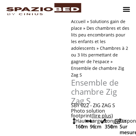
Passer
au
contenu
Chambres
Chambr
Studio
Comment n
Accueil
»
Solutions gain de
place
»
Des chambres et des
lits peu encombrants pour
les enfants et les
adolescents
»
Chambres à 2
ou 3 lits permettant de
gagner de l'espace
»
Ensemble de chambre Zig
Zag S
Ensemble de
chambre Zig
Zag S
SBY 022 - ZIG ZAG S
Photo solution
footprint
(lire plus
)
Hauteur
Largeur
Longueur
Dispon
160
cm
96
cm
350
cm
Sur
mesur