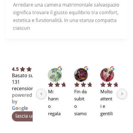
Arredare una camera matrimoniale salvaspazio
significa trovare il giusto equilibrio tra comfort,
estetica e funzionalità. In una stanza compatta
ciascun
4.5
Silvia L.
selene T.
Selene A
Basato su
7 mesi fa
7 mesi fa
11 mesi fa
131
recensioni
Mi 
Fin da 
Molto 
Bra
powered
hann
subit
attent
alta
by
o 
o 
i e 
pr
G
o
o
g
l
e
regala
siamo 
gentili
ssi
lascia una recensione su
to, di 
rimas
Stupe
alit
secon
ti 
ndo!
pr