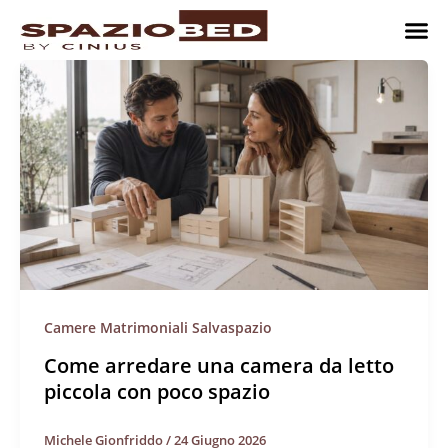
Vai
al
contenuto
Cameret
Camer
Studio 
Progetti
Come 
Camere Matrimoniali Salvaspazio
Come arredare una camera da letto
piccola con poco spazio
Michele Gionfriddo
/
24 Giugno 2026