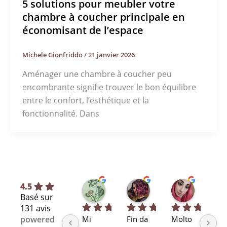
5 solutions pour meubler votre
chambre à coucher principale en
économisant de l’espace
Michele Gionfriddo
/
21 janvier 2026
Aménager une chambre à coucher peu
encombrante signifie trouver le bon équilibre
entre le confort, l’esthétique et la
fonctionnalité. Dans
Silvia L.
selene T.
Selene A
4.5
Basé sur
il y a 7 mois
il y a 8 mois
il y a 11 m
131 avis
Mi 
Fin da 
Molto 
Bra
powered