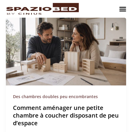
Passer
au
contenu
Chambres
Chambr
Studio
Comment n
Des chambres doubles peu encombrantes
Comment aménager une petite
chambre à coucher disposant de peu
d’espace