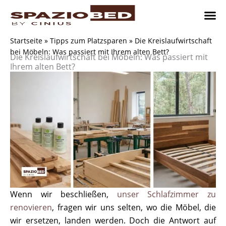
Zum
Inhalt
springen
Platzsp
Platzsp
Platzspare
Kontaktieren Sie uns
Realisier
Startseite
»
Tipps zum Platzsparen
»
Die Kreislaufwirtschaft
bei Möbeln: Was passiert mit Ihrem alten Bett?
Die Kreislaufwirtschaft bei Möbeln: Was passiert mit
Ihrem alten Bett?
Wenn wir beschließen,
unser Schlafzimmer zu
renovieren
, fragen wir uns selten, wo die Möbel, die
wir ersetzen, landen werden. Doch die Antwort auf