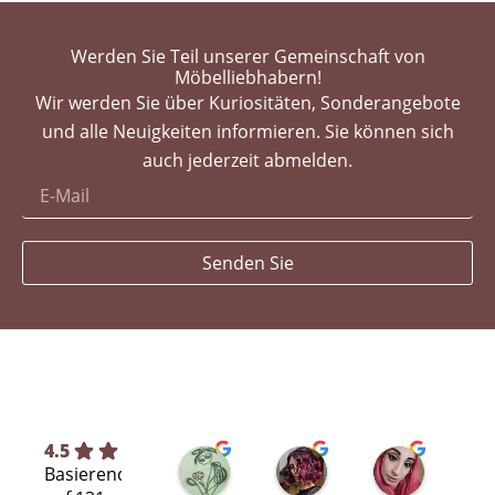
Werden Sie Teil unserer Gemeinschaft von
Möbelliebhabern!
Wir werden Sie über Kuriositäten, Sonderangebote
und alle Neuigkeiten informieren. Sie können sich
auch jederzeit abmelden.
Senden Sie
4.5
Silvia L.
selene T.
Selene A
Basierend
vor 7 Monaten
vor 8 Monaten
vor 11 Mo