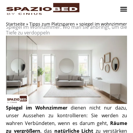
Zum
Inhalt
springen
Platzsp
Platzsp
Platzspare
Kontaktieren Sie uns
Realisier
Startseite
»
Tipps zum Platzsparen
»
spiegel im wohnzimmer
Spiegel im Wohnzimmer: Wo man sie anbringt, um die
Tiefe zu verdoppeln
Spiegel im Wohnzimmer
dienen nicht nur dazu,
unser Aussehen zu kontrollieren: Sie werden zu
wahren Verbündeten, wenn es darum geht,
Räume
zu vergrößern
, das
natürliche Licht
zu verstärken