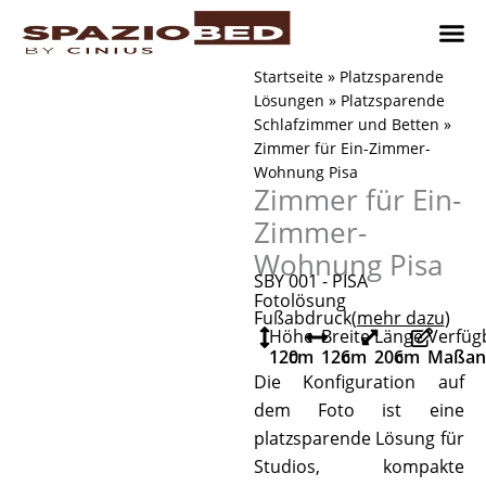
Zum
Inhalt
springen
Platzsp
Platzsp
Platzspare
Kontaktieren Sie uns
Realisier
Startseite
»
Platzsparende
Lösungen
»
Platzsparende
Schlafzimmer und Betten
»
Zimmer für Ein-Zimmer-
Wohnung Pisa
Zimmer für Ein-
Zimmer-
Wohnung Pisa
SBY 001 - PISA
Fotolösung
Fußabdruck
(mehr dazu
)
Höhe
Breite
Länge
Verfüg
120
cm
126
cm
206
cm
Maßanf
Die Konfiguration auf
dem Foto ist eine
platzsparende Lösung für
Studios, kompakte