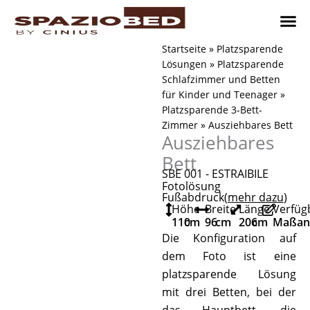
Zum
Inhalt
springen
Platzsp
Platzsp
Platzspare
Kontaktieren Sie uns
Realisier
Startseite
»
Platzsparende
Lösungen
»
Platzsparende
Schlafzimmer und Betten
für Kinder und Teenager
»
Platzsparende 3-Bett-
Zimmer
»
Ausziehbares Bett
Ausziehbares
Bett
SBE 001 - ESTRAIBILE
Fotolösung
Fußabdruck
(mehr dazu
)
Höhe
Breite
Länge
Verfüg
110
cm
96
cm
206
cm
Maßanf
Die Konfiguration auf
dem Foto ist eine
platzsparende Lösung
mit drei Betten, bei der