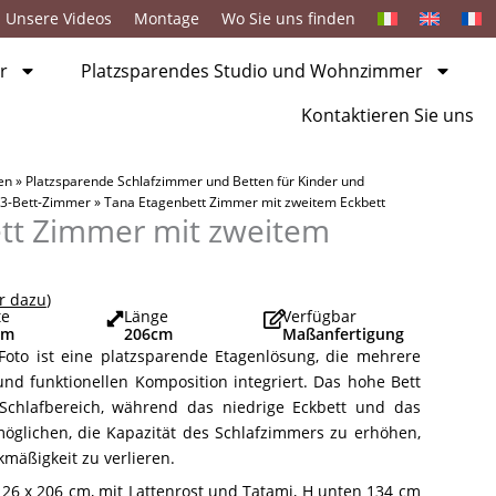
Unsere Videos
Montage
Wo Sie uns finden
r
Platzsparendes Studio und Wohnzimmer
Kontaktieren Sie uns
en
»
Platzsparende Schlafzimmer und Betten für Kinder und
 3-Bett-Zimmer
»
Tana Etagenbett Zimmer mit zweitem Eckbett
tt Zimmer mit zweitem
r dazu
)
te
Länge
Verfügbar
cm
206
cm
Maßanfertigung
Foto ist eine platzsparende Etagenlösung, die mehrere
nd funktionellen Komposition integriert. Das hohe Bett
 Schlafbereich, während das niedrige Eckbett und das
rmöglichen, die Kapazität des Schlafzimmers zu erhöhen,
äßigkeit zu verlieren.
26 x 206 cm, mit Lattenrost und Tatami, H unten 134 cm