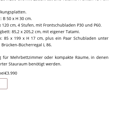
rkungsplatten.
: B 50 x H 30 cm.
 120 cm, 4 Stufen, mit Frontschubladen P30 und P60.
ett: 85,2 x 205,2 cm, mit eigener Tatami.
en: 85 x 199 x H 17 cm, plus ein Paar Schubladen unter
 Brücken-Bücherregal L 86.
ung für Mehrbettzimmer oder kompakte Räume, in denen
erter Stauraum benötigt werden.
bei
€
3.990