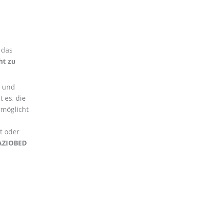
 das
ht zu
und
 es, die
möglicht
t oder
AZIOBED