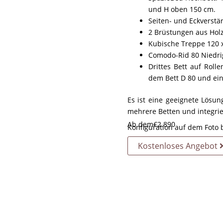
und H oben 150 cm.
Seiten- und Eckverstä
2 Brüstungen aus Holz
Kubische Treppe 120 x
Comodo-Rid 80 Niedrigb
Drittes Bett auf Roll
dem Bett D 80 und ein
Es ist eine geeignete Lös
mehrere Betten und integri
Ab dem
€
2.890
Konfiguration auf dem Foto 
Kostenloses Angebot