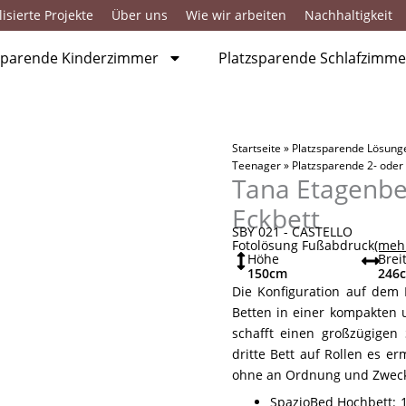
isierte Projekte
Über uns
Wie wir arbeiten
Nachhaltigkeit
sparende Kinderzimmer
Platzsparende Schlafzimme
Startseite
»
Platzsparende Lösung
Teenager
»
Platzsparende 2- oder
Tana Etagenbe
Eckbett
SBY 021 - CASTELLO
Fotolösung Fußabdruck
(meh
Höhe
Brei
150
cm
246
Die Konfiguration auf dem 
Betten in einer kompakten u
schafft einen großzügigen
dritte Bett auf Rollen es e
ohne an Ordnung und Zweckm
SpazioBed Hochbett: 1