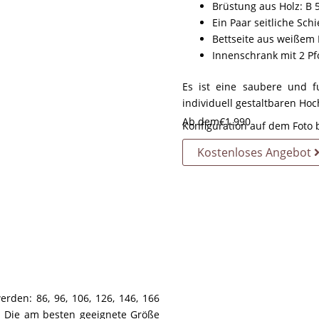
Brüstung aus Holz: B 
Ein Paar seitliche S
Bettseite aus weißem
Innenschrank mit 2 Pf
Es ist eine saubere und fu
individuell gestaltbaren Ho
Ab dem
€
1.990
Konfiguration auf dem Foto 
Kostenloses Angebot
rden: 86, 96, 106, 126, 146, 166
. Die am besten geeignete Größe