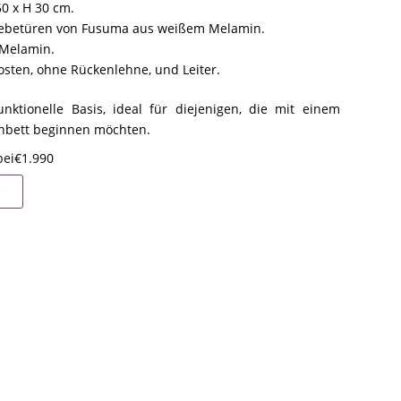
50 x H 30 cm.
chiebetüren von Fusuma aus weißem Melamin.
 Melamin.
osten, ohne Rückenlehne, und Leiter.
nktionelle Basis, ideal für diejenigen, die mit einem
chbett beginnen möchten.
bei
€
1.990