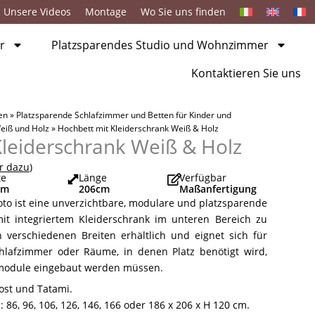
Unsere Videos
Montage
Wo Sie uns finden
r
Platzsparendes Studio und Wohnzimmer
Kontaktieren Sie uns
en
»
Platzsparende Schlafzimmer und Betten für Kinder und
eiß und Holz
»
Hochbett mit Kleiderschrank Weiß & Holz
Kleiderschrank Weiß & Holz
r dazu
)
te
Länge
Verfügbar
cm
206
cm
Maßanfertigung
oto ist eine unverzichtbare, modulare und platzsparende
it integriertem Kleiderschrank im unteren Bereich zu
in verschiedenen Breiten erhältlich und eignet sich für
hlafzimmer oder Räume, in denen Platz benötigt wird,
rmodule eingebaut werden müssen.
ost und Tatami.
 86, 96, 106, 126, 146, 166 oder 186 x 206 x H 120 cm.