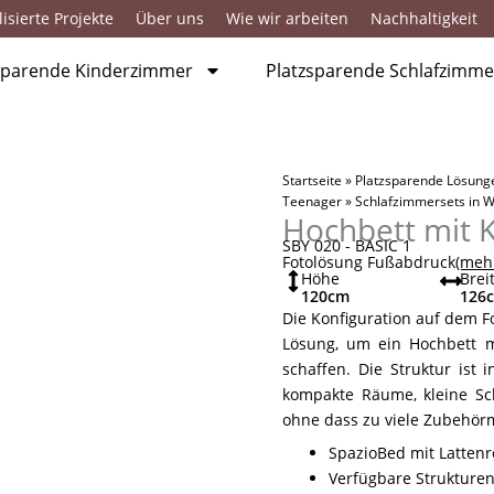
isierte Projekte
Über uns
Wie wir arbeiten
Nachhaltigkeit
sparende Kinderzimmer
Platzsparende Schlafzimme
Startseite
»
Platzsparende Lösung
Teenager
»
Schlafzimmersets in W
Hochbett mit 
SBY 020 - BASIC 1
Fotolösung Fußabdruck
(meh
Höhe
Brei
120
cm
126
Die Konfiguration auf dem F
Lösung, um ein Hochbett m
schaffen. Die Struktur ist 
kompakte Räume, kleine Sc
ohne dass zu viele Zubehö
SpazioBed mit Lattenr
Verfügbare Strukturen: