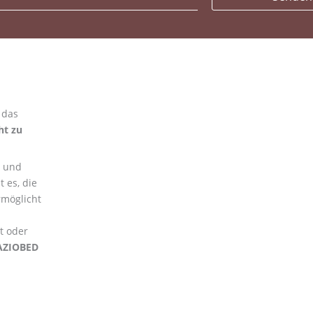
 das
ht zu
und
 es, die
möglicht
t oder
AZIOBED