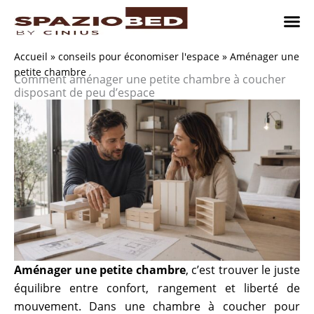
Passer
au
contenu
Chambres
Chambr
Studio
Comment n
Accueil
»
conseils pour économiser l'espace
»
Aménager une
petite chambre
Comment aménager une petite chambre à coucher
disposant de peu d’espace
Aménager une petite chambre
, c’est trouver le juste
équilibre entre confort, rangement et liberté de
mouvement. Dans une chambre à coucher pour