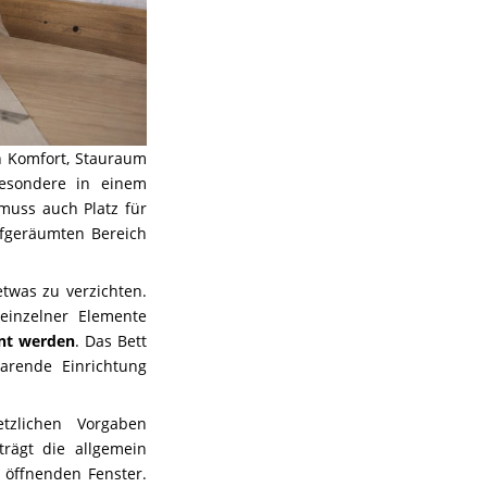
n Komfort, Stauraum
besondere in einem
muss auch Platz für
ufgeräumten Bereich
etwas zu verzichten.
 einzelner Elemente
int werden
. Das Bett
parende Einrichtung
tzlichen Vorgaben
trägt die allgemein
 öffnenden Fenster.