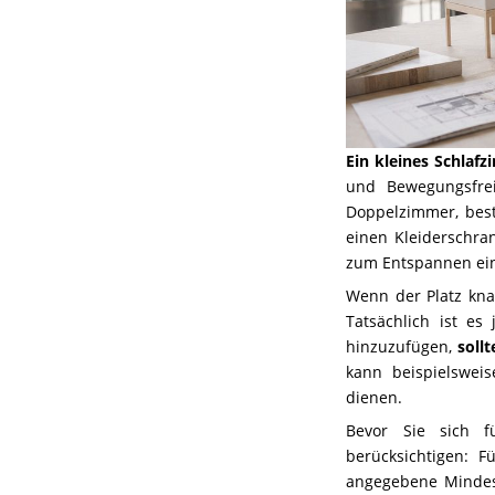
Ein kleines Schlaf
und Bewegungsfrei
Doppelzimmer, best
einen Kleiderschra
zum Entspannen ei
Wenn der Platz knap
Tatsächlich ist es
hinzuzufügen,
soll
kann beispielsweis
dienen.
Bevor Sie sich f
berücksichtigen: F
angegebene Mindest