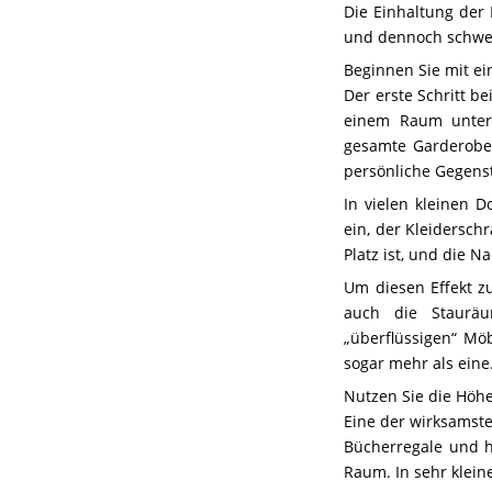
Die Einhaltung der
und dennoch schwer 
Beginnen Sie mit ei
Der erste Schritt b
einem Raum unterg
gesamte Garderobe 
persönliche Gegens
In vielen kleinen 
ein, der Kleidersch
Platz ist, und die 
Um diesen Effekt z
auch die Stauräu
„überflüssigen“ Mö
sogar mehr als eine
Nutzen Sie die Höh
Eine der wirksamste
Bücherregale und 
Raum. In sehr klei