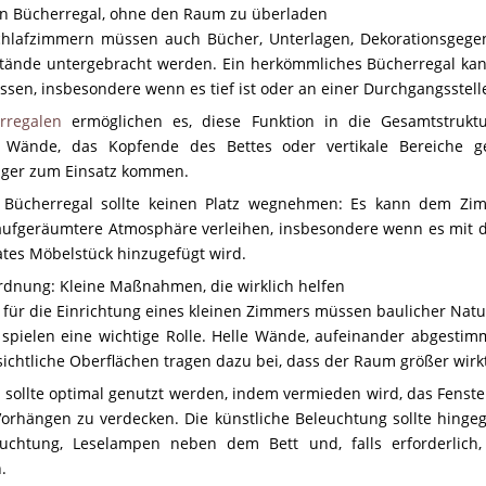
 ein Bücherregal, ohne den Raum zu überladen
Schlafzimmern müssen auch Bücher, Unterlagen, Dekorationsgege
tände untergebracht werden. Ein herkömmliches Bücherregal k
ssen, insbesondere wenn es tief ist oder an einer Durchgangsstelle
rregalen
ermöglichen es, diese Funktion in die Gesamtstruk
m Wände, das Kopfende des Bettes oder vertikale Bereiche g
iger zum Einsatz kommen.
es Bücherregal sollte keinen Platz wegnehmen: Es kann dem Zi
aufgeräumtere Atmosphäre verleihen, insbesondere wenn es mit 
ates Möbelstück hinzugefügt wird.
rdnung: Kleine Maßnahmen, die wirklich helfen
 für die Einrichtung eines kleinen Zimmers müssen baulicher Natu
pielen eine wichtige Rolle. Helle Wände, aufeinander abgestimmt
chtliche Oberflächen tragen dazu bei, dass der Raum größer wirk
t sollte optimal genutzt werden, indem vermieden wird, das Fens
rhängen zu verdecken. Die künstliche Beleuchtung sollte hingege
uchtung, Leselampen neben dem Bett und, falls erforderlich,
.