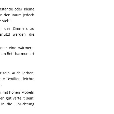
nstände oder kleine
ann den Raum jedoch
 steht.
tur des Zimmers zu
enutzt werden, die
mmer eine wärmere,
dem Bett harmoniert
r sein. Auch Farben,
e Textilien, leichte
t.
ter mit hohen Möbeln
n gut verteilt sein:
 in die Einrichtung