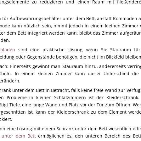
htungselemente zu reduzieren und einen Raum mit fließender
ch für Aufbewahrungsbehälter unter dem Bett, anstatt Kommoden a
ode kann nützlich sein, nimmt jedoch in einem kleinen Zimmer we
r dem Bett integriert werden kann, bleibt das Zimmer aufgerä
aden.
ubladen
sind eine praktische Lösung, wenn Sie Stauraum für
eidung oder Gegenstände benötigen, die nicht im Blickfeld bleiben
ifach: Einerseits gewinnt man Stauraum hinzu, andererseits verrin
öbeln. In einem kleinen Zimmer kann dieser Unterschied d
erändern.
hrank unter dem Bett in Betracht, falls keine freie Wand zur Verfü
en Probleme in kleinen Schlafzimmern ist der Kleiderschrank
ötigt Tiefe, eine lange Wand und Platz vor der Tür zum Öffnen. W
geschnitten ist, kann der Kleiderschrank zu dem Element werd
kiert.
ann eine Lösung mit einem Schrank unter dem Bett wesentlich effiz
 unter dem Bett
ermöglichen es, den unteren Bereich des Bett