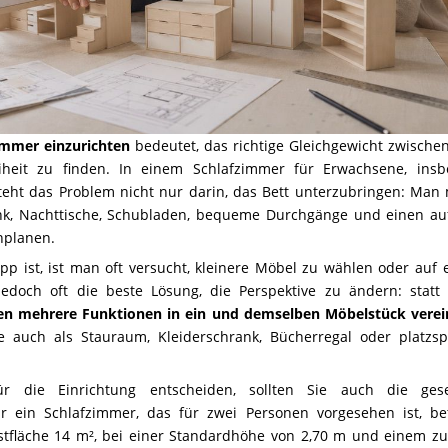
zimmer einzurichten
bedeutet, das richtige Gleichgewicht zwische
heit zu finden. In einem Schlafzimmer für Erwachsene, ins
eht das Problem nicht nur darin, das Bett unterzubringen: Man 
nk, Nachttische, Schubladen, bequeme Durchgänge und einen a
nplanen.
p ist, ist man oft versucht, kleinere Möbel zu wählen oder auf 
 jedoch oft die beste Lösung, die Perspektive zu ändern: statt
ten mehrere Funktionen in ein und demselben Möbelstück vere
e auch als Stauraum, Kleiderschrank, Bücherregal oder platzs
ür die Einrichtung entscheiden, sollten Sie auch die gese
ür ein Schlafzimmer, das für zwei Personen vorgesehen ist, be
fläche 14 m², bei einer Standardhöhe von 2,70 m und einem zu