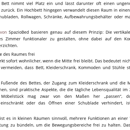
Bett nimmt viel Platz ein und lässt darunter oft einen unge
zurück. Ein Hochbett hingegen verwandelt diesen Raum in einen
hubladen, Rollwagen, Schränke, Aufbewahrungsbehälter oder m
von
SpazioBed basieren genau auf diesem Prinzip: Die vertika
s Zimmer funktionaler zu gestalten, ohne dabei auf den Ko
erzichten.
e des Raumes frei
rkt sofort wohnlicher, wenn die Mitte frei bleibt. Das bedeutet nic
 vermeiden, dass Bett, Kleiderschrank, Kommoden und Stühle s
ußende des Bettes, der Zugang zum Kleiderschrank und die Mö
en, sind praktische Aspekte, die die tägliche Lebensqualität i
in Möbelstück mag zwar von den Maßen her „passen“, 
 einschränkt oder das Öffnen einer Schublade verhindert, ist
st es in kleinen Räumen sinnvoll, mehrere Funktionen an einer
chtung zu bündeln, um die Bewegungsbereiche frei zu halten. Das 