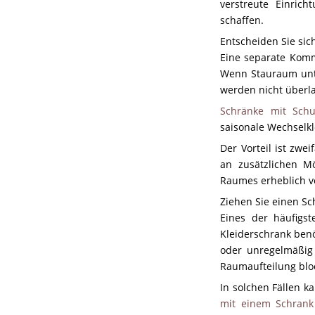
verstreute Einric
schaffen.
Entscheiden Sie si
Eine separate Komm
Wenn Stauraum unte
werden nicht überl
Schränke mit Sch
saisonale Wechselkl
Der Vorteil ist zwe
an zusätzlichen M
Raumes erheblich v
Ziehen Sie einen Sc
Eines der häufigst
Kleiderschrank ben
oder unregelmäßig 
Raumaufteilung bloc
In solchen Fällen k
mit einem Schrank