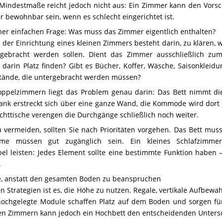
 Mindestmaße reicht jedoch nicht aus: Ein Zimmer kann den Vorsc
bewohnbar sein, wenn es schlecht eingerichtet ist.
ner einfachen Frage: Was muss das Zimmer eigentlich enthalten?
ei der Einrichtung eines kleinen Zimmers besteht darin, zu klären, 
ebracht werden sollen. Dient das Zimmer ausschließlich zum 
darin Platz finden? Gibt es Bücher, Koffer, Wäsche, Saisonkleid
tände, die untergebracht werden müssen?
Doppelzimmern liegt das Problem genau darin: Das Bett nimmt d
rank erstreckt sich über eine ganze Wand, die Kommode wird dort 
Nachttische verengen die Durchgänge schließlich noch weiter.
u vermeiden, sollten Sie nach Prioritäten vorgehen. Das Bett mus
me müssen gut zugänglich sein. Ein kleines Schlafzimme
bel leisten: Jedes Element sollte eine bestimmte Funktion haben
.
e, anstatt den gesamten Boden zu beanspruchen
n Strategien ist es, die Höhe zu nutzen. Regale, vertikale Aufbewa
hochgelegte Module schaffen Platz auf dem Boden und sorgen f
nen Zimmern kann jedoch ein Hochbett den entscheidenden Unter