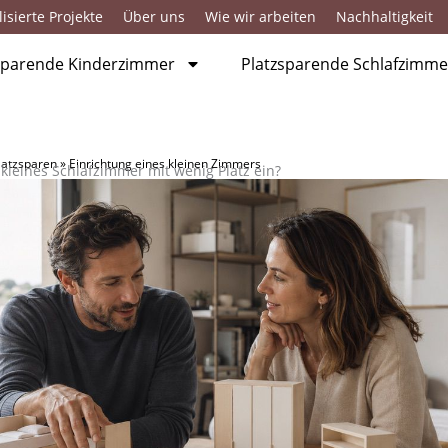
isierte Projekte
Über uns
Wie wir arbeiten
Nachhaltigkeit
sparende Kinderzimmer
Platzsparende Schlafzimme
latzsparen
»
Einrichtung eines kleinen Zimmers
 kleines Schlafzimmer mit wenig Platz ein?