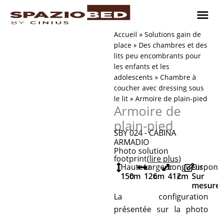
Passer
au
contenu
Chambres
Chambr
Studio
Comment n
Accueil
»
Solutions gain de
place
»
Des chambres et des
lits peu encombrants pour
les enfants et les
adolescents
»
Chambre à
coucher avec dressing sous
le lit
»
Armoire de plain-pied
Armoire de
plain-pied
SBY 024 - CABINA
ARMADIO
Photo solution
footprint
(lire plus
)
Hauteur
Largeur
Longueur
Dispon
150
cm
126
cm
412
cm
Sur
mesur
La configuration
présentée sur la photo