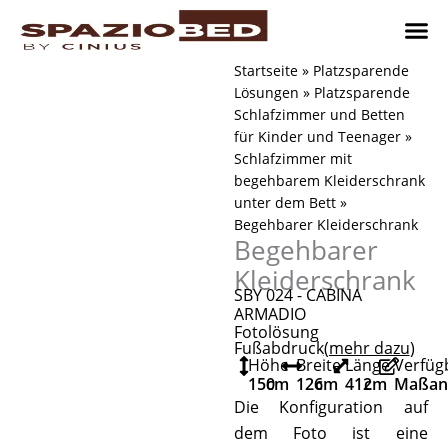
Zum
Inhalt
springen
Platzsp
Platzsp
Platzspare
Kontaktieren Sie uns
Realisier
Startseite
»
Platzsparende
Lösungen
»
Platzsparende
Schlafzimmer und Betten
für Kinder und Teenager
»
Schlafzimmer mit
begehbarem Kleiderschrank
unter dem Bett
»
Begehbarer Kleiderschrank
Begehbarer
Kleiderschrank
SBY 024 - CABINA
ARMADIO
Fotolösung
Fußabdruck
(mehr dazu
)
Höhe
Breite
Länge
Verfüg
150
cm
126
cm
412
cm
Maßanf
Die Konfiguration auf
dem Foto ist eine