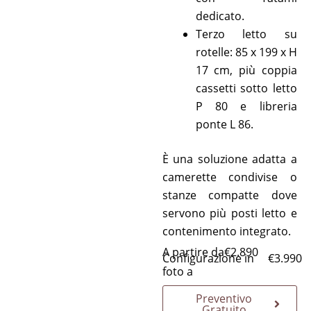
dedicato.
Terzo letto su
rotelle: 85 x 199 x H
17 cm, più coppia
cassetti sotto letto
P 80 e libreria
ponte L 86.
È una soluzione adatta a
camerette condivise o
stanze compatte dove
servono più posti letto e
contenimento integrato.
A partire da
€
2.890
Configurazione in
€
3.990
foto a
Preventivo
Gratuito