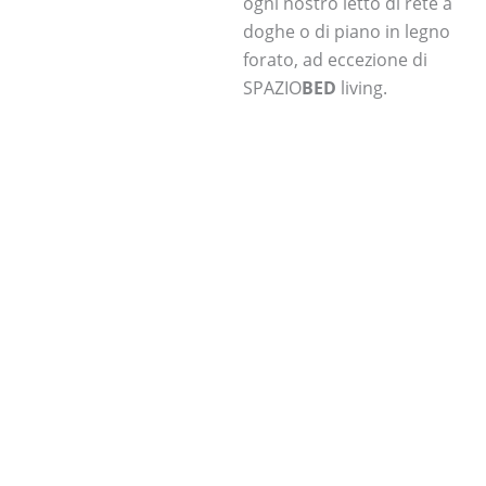
ogni nostro letto di rete a
doghe o di piano in legno
forato, ad eccezione di
SPAZIO
BED
living.