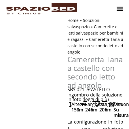
Vai
al
contenuto
Cameret
Camer
Studio 
Progetti
Come 
Home
»
Soluzioni
salvaspazio
»
Camerette e
letti salvaspazio per bambini
e ragazzi
»
Cameretta Tana a
castello con secondo letto ad
angolo
Cameretta Tana
a castello con
secondo letto
ad angolo
SBY 021 - CASTELLO
Ingombro della soluzione
in foto (
leggi di più
)
Altezza
Larghezza
Lunghezza
Disponi
150
cm
246
cm
206
cm
Su
misura
La configurazione in foto