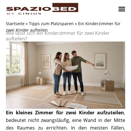
Zum
Inhalt
springen
Platzsp
Platzsp
Platzspare
Kontaktieren Sie uns
Realisier
Startseite
»
Tipps zum Platzsparen
»
Ein Kinderzimmer für
zwei Kinder aufteilen
Wie lässt sich ein Kinderzimmer für zwei Kinder
aufteilen?
Ein kleines Zimmer für zwei Kinder aufzuteilen
,
bedeutet nicht zwangsläufig, eine Wand in der Mitte
des Raumes zu errichten. In den meisten Fällen,