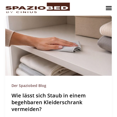
Zum
Inhalt
springen
Platzsp
Platzsp
Platzspare
Kontaktieren Sie uns
Realisier
Der Spaziobed Blog
Wie lässt sich Staub in einem
begehbaren Kleiderschrank
vermeiden?