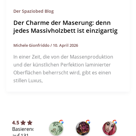
Der Spaziobed Blog
Der Charme der Maserung: denn
jedes Massivholzbett ist einzigartig
Michele Gionfriddo
/
10. April 2026
In einer Zeit, die von der Massenproduktion
und der künstlichen Perfektion laminierter
Oberflächen beherrscht wird, gibt es einen
stillen Luxus,
4.5
Silvia L.
selene T.
Selene A
Basierend
vor 7 Monaten
vor 8 Monaten
vor 11 Mo
auf 131