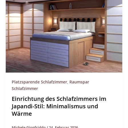
Platzsparende Schlafzimmer
,
Raumspar
Schlafzimmer
Einrichtung des Schlafzimmers im
Japandi-Stil: Minimalismus und
Wärme
Michele Gionfriddo
/
24. Februar 2026