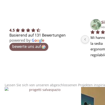
Si
vo
4.5
Basierend auf 131 Bewertungen
Mi hanno
powered by
G
o
o
g
l
e
la sedia
bewerte uns auf
ergonomi
regolabil
seduta m
curva lo
stanchez
pausa ma
utilizzarl
Lassen Sie sich von unseren abgeschlossenen Projekten inspiri
mi mancav
tempo, ed
spedito 2