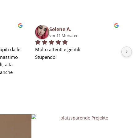
Selene A.
vor 11 Monaten
piti dalle 
Molto attenti e gentili
Bra
 massimo 
Stupendo!
qua
, alta 
in 
anche 
la nostra 
a seguito 
he 
e, ma 
gni 
aggio, 
imi 
i che il 