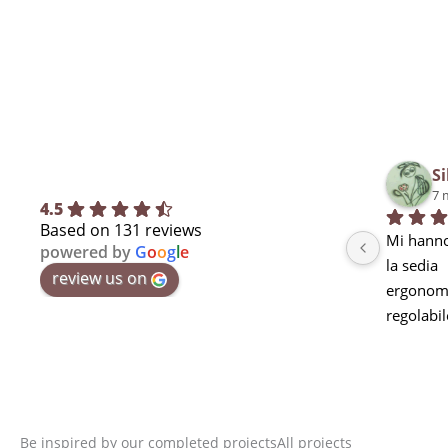
Si
7 
4.5
Based on 131 reviews
Mi hanno
powered by
G
o
o
g
l
e
la sedia
review us on
ergonomi
regolabil
seduta m
curva lo
stanchez
pausa ma
utilizzarl
Be inspired by our completed projects
All projects