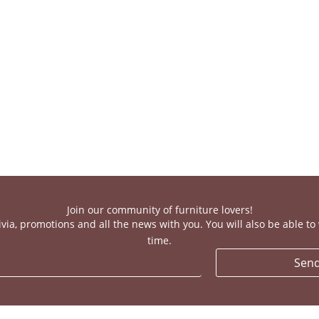
Join our community of furniture lovers!
ivia, promotions and all the news with you. You will also be able t
time.
Sen