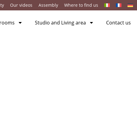
ty
Our videos
Assembly
Where to find us
 rooms
Studio and Living area
Contact us