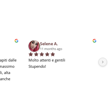
Selene A.
11 months ago
piti dalle 
Molto attenti e gentili
Bra
 massimo 
Stupendo!
qua
, alta 
in 
anche 
la nostra 
a seguito 
he 
e, ma 
gni 