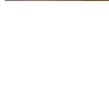
Read our space-saving tips
All advice