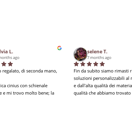
lvia L.
selene T.
months ago
7 months ago
 regalato, di seconda mano, 
Fin da subito siamo rimasti ra
soluzioni personalizzabili al
ca cinius con schienale 
e dall'alta qualità dei materiali
e e mi trovo molto bene; la 
qualità che abbiamo trovato 
i obbliga a mantenere la 
negli addetti, soprattutto per 
mbare e nei momenti di 
esperienza, in Carlo, che ci h
za mi prendo una piccola 
ed accontentato in tutto, anc
 riesco comunque ad 
anticipando le nostre esigenz
a per 8 ore lavorative. Inoltre 
soprattutto rispondendo ad o