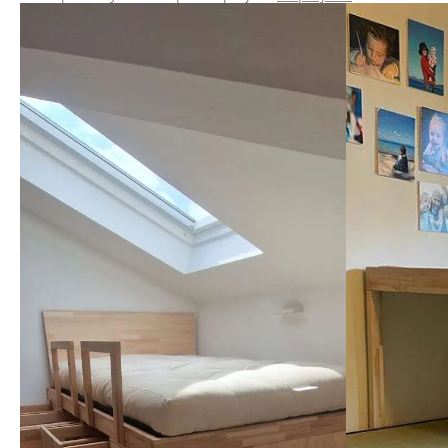
mi mancav
tempo, ed
spedito 2
problemi,
un'ottim