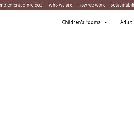
Implemented projects
Who we are
How we work
Sustainabili
Children’s rooms
Adult