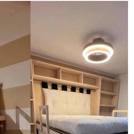
aggio, 
imi 
i che il 
nga meglio 
ato. 
zienda a 