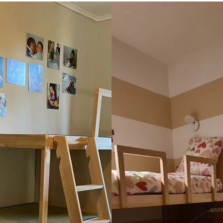
a una vite, smarrita col 
minimo dubbio. Dopo il mont
 il servizio clienti mi ha 
anche questo eseguito da ott
 filetti completi senza 
professionisti, ci siamo accort
 così ho anche i ricambi. È 
tutto alla fine era di gran lu
a azienda. Grazie
di come lo avevamo immagin
Stiamo consigliando questa a
tutti!